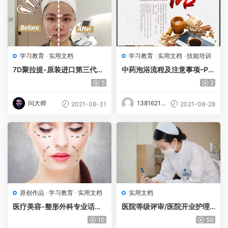
学习教育
·
实用文档
学习教育
·
实用文档
·
技能培训
7D聚拉提-原装进口第三代超
中药泡浴流程及注意事项–PD
声溶脂刀专业课件PDF
F全新版
5
2
问大师
13816213
2021-08-31
2021-08-28
861
原创作品
·
学习教育
·
实用文档
实用文档
医疗美容-整形外科专业话术4
医院等级评审/医院开业护理
35道Q&A
部全套上墙制度WORD版
10
50