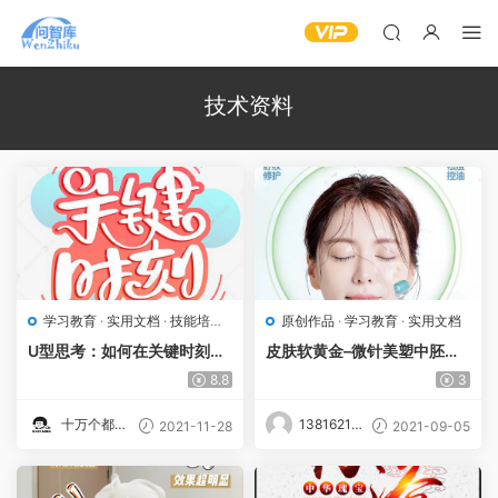
技术资料
学习教育
·
实用文档
·
技能培训
·
原创作品
·
学习教育
·
实用文档
视频教程
U型思考：如何在关键时刻做
皮肤软黄金–微针美塑中胚层
对决策MP4
专业版
8.8
3
十万个都知
13816213
2021-11-28
2021-09-05
道
861