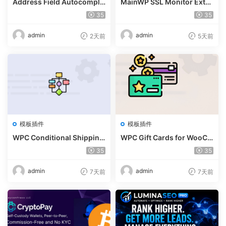
Address Field Autocomple
MainWP SSL Monitor Exte
te For WooCommerce v1.3.
nsion v5.2
35
35
2
admin
admin
2天前
5天前
模板插件
模板插件
WPC Conditional Shipping
WPC Gift Cards for WooCo
& Payments (Premium) v1.
mmerce (Premium) v1.0.2
35
35
0.2
admin
admin
7天前
7天前