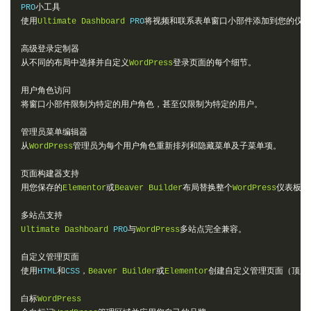
PRO
小工具
使用
Ultimate
Dashboard
 PRO
将视频和联系表单窗口小部件添加到您的仪表
高级登录定制器
从不同的布局中选择并自定义
WordPress
登录页面的每个细节。
用户角色访问
将窗口小部件限制为特定的用户角色，甚至仅限制为特定的用户。
管理员菜单编辑器
从
WordPress
管理员为每个用户角色重新排列和隐藏菜单及子菜单项。
页面构建器支持
用您保存的
Elementor
或
Beaver
Builder
布局替换整个
WordPress
仪表板，
多站点支持
Ultimate
Dashboard
 PRO
与
WordPress
多站点完全兼容。
自定义管理页面
使用
HTML
和
CSS
，
Beaver
Builder
或
Elementor
创建自定义管理页面（顶层
白标
WordPress