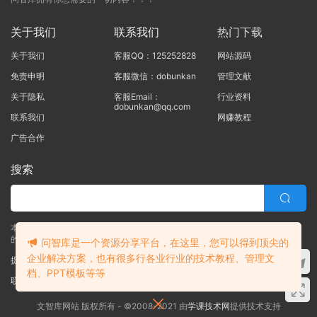
关于我们
联系我们
热门下载
关于我们
客服QQ：125252828
网站源码
免责申明
客服微信：dobunkan
管理文献
关于隐私
客服Email：
行业资料
dobunkan@qq.com
联系我们
网赚教程
广告合作
搜索
本站的所有资源均由本站的站长及合作伙伴整理发布，80%的内容为合作伙伴
的职场实战干货！！
问智库是一个资源分享平台，在这里，您可以得到顶尖的
企业解决方案，也有很多行各业行业的技术教程、管理文
提交工单
档、PPT模板等等
联系客服
(说明需求，勿问在否)
文智库网站 版权所有 - ©2008-2021 由
学课技术网
提供技术支持