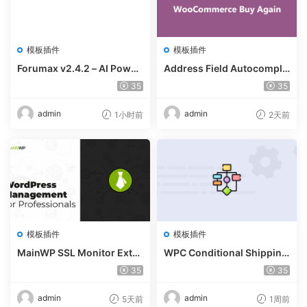
模板插件
模板插件
Forumax v2.4.2 – AI Power
Address Field Autocomple
ed Advanced Community F
te For WooCommerce v1.3.
35
35
orum Plugin
2
admin
admin
1小时前
2天前
模板插件
模板插件
MainWP SSL Monitor Exte
WPC Conditional Shipping
nsion v5.2
& Payments (Premium) v1.
35
35
0.2
admin
admin
5天前
1周前