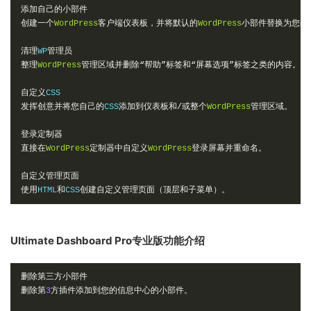
添加自己的小部件
创建一个
WordPress
客户端仪表板，并将默认的
WordPress
小部件替换为您的
清理
WP
管理员
整理
WordPress
管理区域并删除“帮助”标签和“屏幕选项”标签之类的内容。
自定义
发挥创意并将您自己的
CSS
添加到仪表板和/或整个
WordPress
管理区域。
登录定制器
直接在
WordPress
定制器中自定义
WordPress
登录屏幕并重命名。
自定义管理页面
使用
HTML
和
CSS
创建自定义管理页面（顶层和子菜单）。
Ultimate Dashboard Pro专业版功能介绍
删除第三方小部件
删除第
3
方插件添加到您的信息中心的小部件。