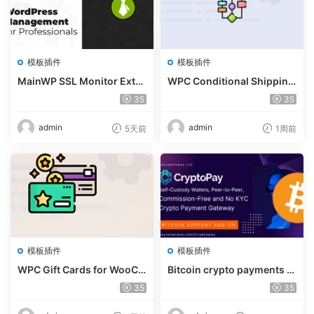
模板插件
模板插件
MainWP SSL Monitor Exte
WPC Conditional Shipping
nsion v5.2
& Payments (Premium) v1.
35
35
0.2
admin
admin
5天前
1周前
模板插件
模板插件
WPC Gift Cards for WooCo
Bitcoin crypto payments s
mmerce (Premium) v1.0.2
upport for CryptoPay v1.4.
35
35
3