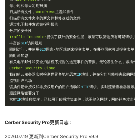
每小时和每天定期扫描
扫描所有文件，
WordPress
主题和插件
扫描所有文件夹中的新文件和修改过的文件
通过电子邮件发送警报和报告
分层的安全性
Traffic
Inspector
提供了额外的安全性层，该层可以筛选所有可疑请求并
丰富的
GEO
访问规则
限制访问，并使用
GEO
国家/地区规则来提交表单。在哪些国家可以提交表单，
随时通知您
有关电子邮件和安全扫描程序报告的选定事件的警报。无论发生什么，该插件
Cerber
Security
Cloud
我们的云服务器实时检测世界各地的恶意
IP
地址，并在它们可能损害您的网站
监视用户活动
该插件记录授权和非授权用户的用户活动和
HTTP
请求。实时流量查看器显示具
跟踪网络犯罪分子
实时
IP
地址数据库，已知用于传播垃圾邮件，试图侵入网站，网络钓鱼攻击和
Cerber Security Pro更新日志：
2026.07.19 更新到Cerber Security Pro v9.9