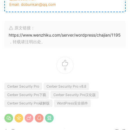
Email: dobunkan@qq.com
原文链接：
https://www.wenzhiku.com/server/wordpress/chajian/1195
，转载请注明出处。
0
Cerber Security Pro
Cerber Security Pro v8.8
Cerber Security Pro下载
Cerber Security Pro汉化版
Cerber Security Pro破解版
WordPress安全插件