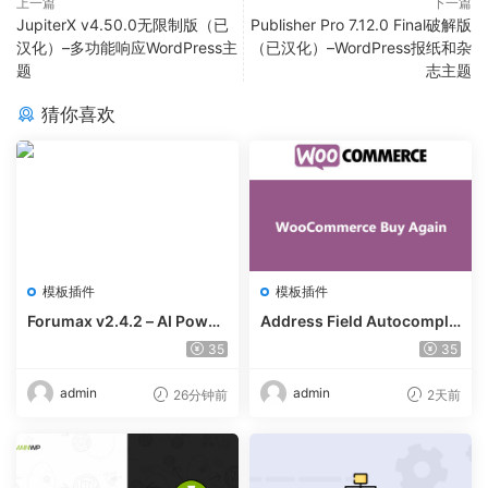
上一篇
下一篇
JupiterX v4.50.0无限制版（已
Publisher Pro 7.12.0 Final破解版
汉化）–多功能响应WordPress主
（已汉化）–WordPress报纸和杂
题
志主题
猜你喜欢
模板插件
模板插件
Forumax v2.4.2 – AI Power
Address Field Autocomple
ed Advanced Community F
te For WooCommerce v1.3.
35
35
orum Plugin
2
admin
admin
26分钟前
2天前