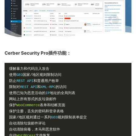
Cerber Security Pro插件功能：
缓解暴力和代码注入攻击
使用
GEO
国家/地区规则限制访问
防止
REST API
和普通用户枚举
限制对
REST API
和
XML
-
RPC
的访问
使用已知为恶意活动的
IP
地址的全局列表
网站上所有形式的反垃圾邮件
保护
WooCommerce
表单和结帐页面
保护注册，丢失的密码和登录表格
国家/地区规则通过一系列
GEO
规则限制表单提交
自动清除垃圾邮件评论
自动清除病毒，木马和恶意软件
自动
WordPress
文件恢复