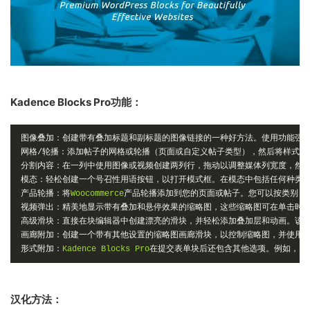
Kadence Blocks Pro功能：
图像叠加：创建带有叠加标题和副标题的图像链接的一种好方法。使用功能强
网格/轮播：添加帖子的网格或轮播（页面或自定义帖子类型），然后将样式自
分割内容：在一列中使用图像或视频创建两列行，拖动以调整媒体列宽度，然
模态：轻松创建一个号召性用语按钮，以打开模式框。在模态中包括任何种类
产品轮播：将
Woocommerce
产品轮播添加到您的页面或帖子。您可以按类别，
视频弹出：精美地显示带有叠加和悬停效果的缩略图，这些缩略图可在单击时
高级滑块：直接在块编辑器中创建漂亮的滑块，并轻松添加叠加层和动画。该
画廊附加：创建一个带有其他设置的缩略图画廊滑块，以控制缩略图，并使用
K
形式附加：
Kadence
Blocks
Pro
在提交表单块后还包含其他选项。例如，自
汉化方法：