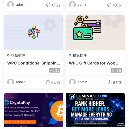
admin
admin
1天前
4天前
模板插件
模板插件
WPC Conditional Shipping
WPC Gift Cards for WooCo
& Payments (Premium) v1.
mmerce (Premium) v1.0.2
35
35
0.2
admin
admin
6天前
6天前