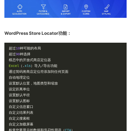
WordPress Store Locator功能：
超过
10
种可能的布局
超过
90
种选择
模态中的开放式商店定位器
Excel
（.
xls
）导入/导出功能
通过简码将商店定位符添加到任何页面
自动地理定位
设置默认位置，地图类型和缩放
设定距离单位
设置默认半径
设置默认图标
自定义信息窗口
自定义结果列表
自定义搜索框
自定义加载屏幕
检查您要显示的数据和号召性用语（
CTA
）