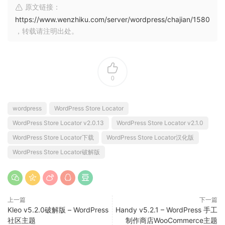
原文链接：
https://www.wenzhiku.com/server/wordpress/chajian/1580
，转载请注明出处。
0
wordpress
WordPress Store Locator
WordPress Store Locator v2.0.13
WordPress Store Locator v2.1.0
WordPress Store Locator下载
WordPress Store Locator汉化版
WordPress Store Locator破解版
上一篇
下一篇
Kleo v5.2.0破解版 – WordPress
Handy v5.2.1 – WordPress 手工
社区主题
制作商店WooCommerce主题