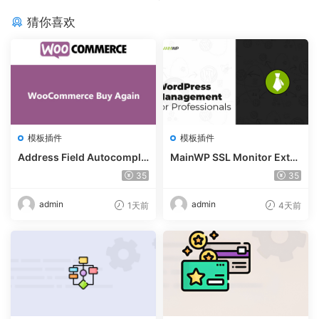
猜你喜欢
模板插件
模板插件
Address Field Autocomple
MainWP SSL Monitor Exte
te For WooCommerce v1.3.
nsion v5.2
35
35
2
admin
admin
1天前
4天前