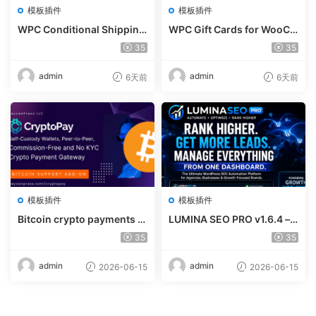
模板插件
模板插件
WPC Conditional Shipping
WPC Gift Cards for WooCo
& Payments (Premium) v1.
mmerce (Premium) v1.0.2
35
35
0.2
admin
admin
6天前
6天前
模板插件
模板插件
Bitcoin crypto payments s
LUMINA SEO PRO v1.6.4 – R
upport for CryptoPay v1.4.
ank #1 Without Writing
35
35
3
admin
admin
2026-06-15
2026-06-15