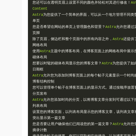
您还可以在透明页眉上设置不同的颜色并轻松对其进行修改！
As
Content
Astra
为您提供了一个简单的界面，可以从一个地方管理不同类
单页
您是否希望在网站的单页上管理颜色和背景？
Astra
允许您通过
页脚
除了页眉，侧边栏和整个页面中的所有内容之外，
Astra
还提供
网格布局
使用
Astra
主题中的博客布局，在博客页面上的网格布局中展示
砌体布局
想要以时髦的砌体布局显示您的博客文章？
Astra
为您提供了如
日期框
Astra
允许您为添加到博客页面上的每个帖子元素显示一个时尚
博客结构控制
您可以管理单个帖子在博客页面上的显示方式。通过按顺序放置
分页发布
Astra
允许您添加时尚的分页，以将博客文章分发到可通过以下
列表布局
设置您的博客页面，以列表布局显示您的博客文章，该列表文章
突出显示第一篇文章
您是否要让用户确保他们已阅读您的第一篇文章？
Astra
允许您
摘录计数