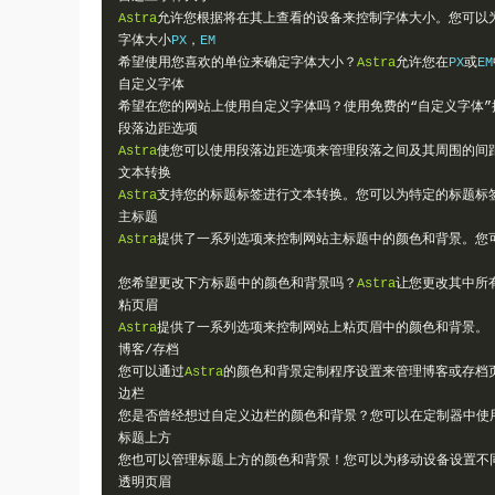
Astra
允许您根据将在其上查看的设备来控制字体大小。您可以
字体大小
PX
，
希望使用您喜欢的单位来确定字体大小？
Astra
允许您在
PX
或
EM
自定义字体
希望在您的网站上使用自定义字体吗？使用免费的“自定义字体
段落边距选项
Astra
使您可以使用段落边距选项来管理段落之间及其周围的间
文本转换
Astra
支持您的标题标签进行文本转换。您可以为特定的标题标
主标题
Astra
提供了一系列选项来控制网站主标题中的颜色和背景。您
您希望更改下方标题中的颜色和背景吗？
Astra
让您更改其中所
粘页眉
Astra
提供了一系列选项来控制网站上粘页眉中的颜色和背景。
博客/存档
您可以通过
Astra
的颜色和背景定制程序设置来管理博客或存档
边栏
您是否曾经想过自定义边栏的颜色和背景？您可以在定制器中使
标题上方
您也可以管理标题上方的颜色和背景！您可以为移动设备设置不
透明页眉