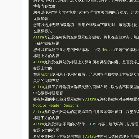
摘录用作帖子的摘要。您可以获取相应的摘录，以与博客页面上
博客内容宽度
您可以使用“博客内容宽度”选项管理博客页面的内容宽度。此选
无限加载
您可以选择无限加载选项，当用户继续向下滚动时，该选项将使
左徽标标头
Astra
可让您在标头的左侧显示组织徽标。将其在左侧对齐，然
正确的徽标标题
您可以在标题中显示您的网站徽标，并使用
Astra
主题中的徽标
标题上方的内容
Astra
允许您在网站的标题上方添加所有类型的内容。是否要添
标题上方的
布局
Astra
使用易于使用的布局，允许您管理和控制上方标题及
灵活的页脚布局
Astra
提供了多种选项来选择灵活的页脚布局，以包含不同类型
中心徽标标题是否
要在标题的中心部分显示徽标？
Astra
允许您将徽标对齐并放置
Mobile
Header
Designs
Astra
允许您根据网站的需要添加断点并显示弹出窗口，汉堡菜
标题下方的内容
Astra
允许您添加不同的小部件，
HTML
内容，短代码等，以管理
标题下方的布局
希望更改网站下方标题的布局？
Astra
使您可以选择管理下面的