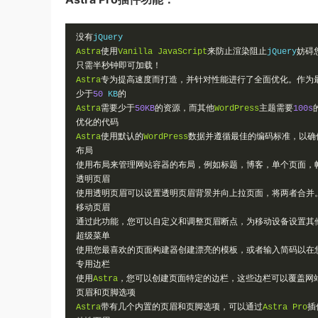
没有
Astra
使用
Vanilla
JavaScript
来防止渲染阻止
jQuery
妨碍
只需半秒钟即可加载！
Astra
专为提高速度而打造，并针对性能进行了全面优化。作为
少于
50
 KB
的
Astra
需要少于
50KB
的资源，而其他
WordPress
主题需要
100s
优化的代码
Astra
使用默认的
WordPress
数据并遵循最佳的编码标准，以确
布局
使用布局来管理网站容器的布局，例如标题，博客，单个页面，
透明页眉
使用透明页眉可以设置透明页眉背景并向上拉页面，将两者合并
移动页眉
通过此功能，您可以自定义和调整页眉断点，为移动设备设置其
超级菜单
使用您最喜欢的页面构建器创建漂亮的模板，或者输入简码以在
专用边栏
使用
Astra
，您可以创建页面特定的边栏，这些边栏可以覆盖网
页眉和页脚选项
Astra
带有几个内置的页眉和页脚选项，可以通过
Astra
Pro
插