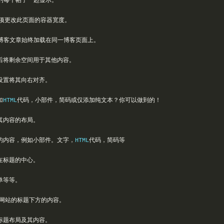
的每个帖子一起显示。
项更改此页面的容器宽度。
博客文章始终加载在同一博客页面上。
后将剩余空间用于其他内容。
设置将其向右对齐。
加
HTML
代码，小部件，简码或仅添加纯文本？你可以做到的！
其内容的布局。
的内容，例如小部件。文字，
HTML
代码，简码等
在标题的中心。
单等等。
网站的标题下方的内容。
标题布局及其内容。