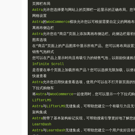
页脚栏布局
Astra
允许您选择要与网站上的页脚栏一起显示的正确布局。您
网格设置
Astra
的
WooCommerce
模块允许您以可根据需要自定义的网格布
离画布侧边栏
Astra
允许您在“商店”页面上添加离画布侧边栏。此侧边栏最
图库选项
在“商店”页面上的产品图库中显示所有产品。您可以将布局设
销售气泡样式
您可以在产品上显示时尚且有吸引力的销售气泡，以鼓励快速购
Infinite
Scroll
是否要在单个页面上加载所有产品？您可以选择无限加载，以便
快速查看
Astra
允许您启用快速查看选项，使用户可以在不打开新页面的
下拉式购物车
将
Astra
与
WooCommerce
一起使用时，您可以显示一个下拉式购
LifterLMS
Astra
与
LifterLMS
无缝集成，可帮助您建立一个有吸引力且无
架构集成
Astra
附带了基本架构标记实现，可帮助搜索引擎更好地了解您
LearnDash
Astra
与
LearnDash
无缝集成，可帮助您建立一个用户友好且有