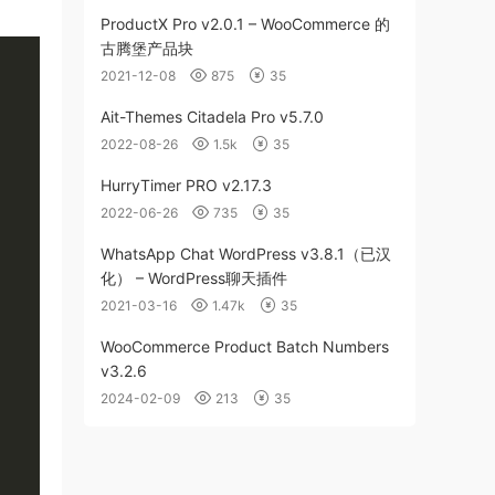
ProductX Pro v2.0.1 – WooCommerce 的
古腾堡产品块
2021-12-08
875
35
Ait-Themes Citadela Pro v5.7.0
2022-08-26
1.5k
35
HurryTimer PRO v2.17.3
2022-06-26
735
35
WhatsApp Chat WordPress v3.8.1（已汉
化） – WordPress聊天插件
2021-03-16
1.47k
35
WooCommerce Product Batch Numbers
v3.2.6
2024-02-09
213
35