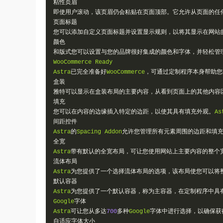
粘性页眉
即使用户滚动，该页眉仍会粘贴在页面顶部。它允许从页面的任
页面标题
您可以添加自定义页面标题并设置显示规则，以将其显示在网站
颜色
和版式您可以设置与您的品牌很好集成的颜色和字体，并轻松管
WooCommerce
Ready
Astra
已完全准备好
WooCommerce
，可通过定制程序本身帮助您
盒装
雅特可以显示在盒装布局的主要内容，从看到页面上的其他内容
填充
您可以在内容的边缘插入特定的边距，以使其具有填充外观。
As
间距控件
Astra
的
Spacing
Addon
允许您管理所有元素周围的边距和填
全宽
Astra
带有默认的全宽布局，可让您使用网站上主要内容的整个
流体布局
Astra
为您提供了一个选择流体布局的选项，该布局使您可以将
默认容器
Astra
为您提供了一个默认容器，称为主容器，在定制程序中具
Google
字体
Astra
可让您从多达
700
多种
Google
字体中进行选择，以确保获
自适应字体大小