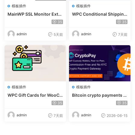
模板插件
模板插件
MainWP SSL Monitor Exte
WPC Conditional Shipping
nsion v5.2
& Payments (Premium) v1.
35
35
0.2
admin
admin
5天前
7天前
模板插件
模板插件
WPC Gift Cards for WooCo
Bitcoin crypto payments s
mmerce (Premium) v1.0.2
upport for CryptoPay v1.4.
35
35
3
admin
admin
7天前
2026-06-15