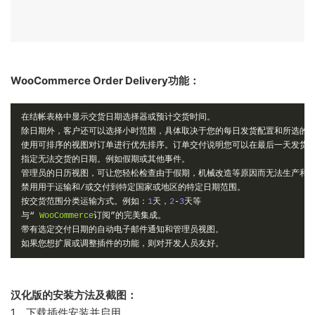
WooCommerce Order Delivery功能：
在结帐表格中显示交货日期选择器或预计交货时间。
除日期外，客户还可以选择小时范围，具体取决于您的每日发货配置和所选的
使用可排序的视图对订单进行优先排序。订单交付说明您可以在最后一天发货
指定无法交货的日期。例如假期或其他事件。
管理员的日历视图，可让您轻松检查由于假期，机械改造等原因而无法生产和/
禁用用于运输和/或交付到特定国家或地区的特定日期范围。
按交货范围分类运输方式。例如：
1
天，
2
-
3
天等
与“
WooCommerce
订阅”的完美集成。
带有选定交付日期的自动电子邮件通知和管理员视图。
如果您想扩展或调整插件的功能，则对开发人员友好。
汉化版的安装方法及截图：
1、下载插件安装并启用。