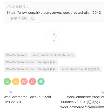
原文链接：
https://www.wenzhiku.com/server/wordpress/chajian/2042
，转载请注明出处。
0
WooCommerce
WooCommerce Order Delivery
WooCommerce Order Delivery汉化版
WooCommerce Order Delivery破解版
WooCommerce订单交付插件
上一篇
下一篇
WooCommerce Checkout Add-
WooCommerce Product
Ons v2.8.0
Bundles v8.5.9（已汉化） –
WooCommerce产品捆绑插件