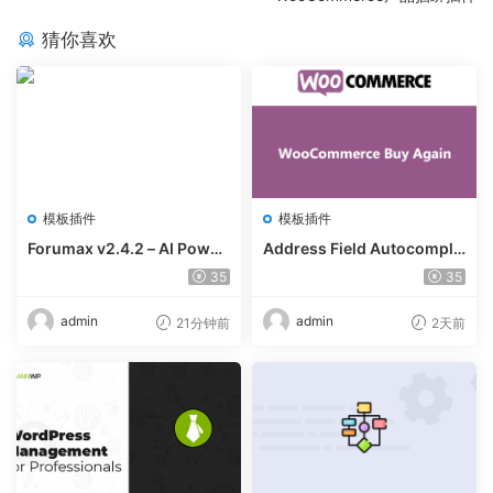
猜你喜欢
模板插件
模板插件
Forumax v2.4.2 – AI Power
Address Field Autocomple
ed Advanced Community F
te For WooCommerce v1.3.
35
35
orum Plugin
2
admin
admin
21分钟前
2天前