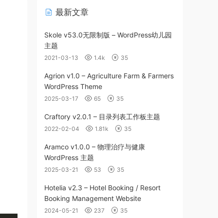
最新文章
Skole v53.0无限制版 – WordPress幼儿园
主题
2021-03-13
1.4k
35
Agrion v1.0 – Agriculture Farm & Farmers
WordPress Theme
2025-03-17
65
35
Craftory v2.0.1 – 目录列表工作板主题
2022-02-04
1.81k
35
Aramco v1.0.0 – 物理治疗与健康
WordPress 主题
2025-03-21
53
35
Hotelia v2.3 – Hotel Booking / Resort
Booking Management Website
2024-05-21
237
35