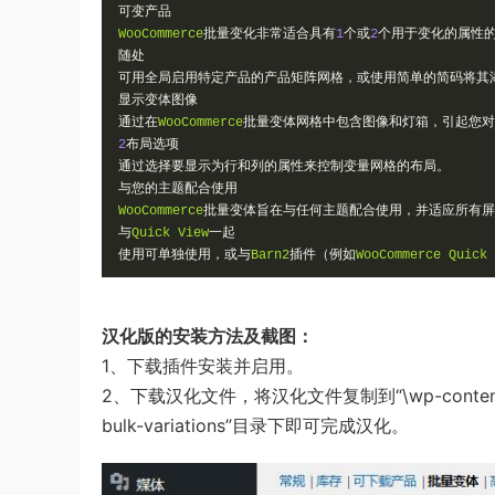
可变产品
WooCommerce
批量变化非常适合具有
1
个或
2
个用于变化的属性
随处
可用全局启用特定产品的产品矩阵网格，或使用简单的简码将其
显示变体图像
通过在
WooCommerce
批量变体网格中包含图像和灯箱，引起您对
2
布局选项
通过选择要显示为行和列的属性来控制变量网格的布局。
与您的主题配合使用
WooCommerce
批量变体旨在与任何主题配合使用，并适应所有屏
与
Quick
View
一起
使用可单独使用，或与
Barn2
插件（例如
WooCommerce
Quick
汉化版的安装方法及截图：
1、下载插件安装并启用。
2、下载汉化文件，将汉化文件复制到“\wp-content\langu
bulk-variations”目录下即可完成汉化。