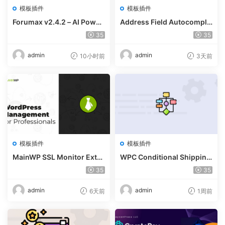
模板插件
模板插件
Forumax v2.4.2 – AI Power
Address Field Autocomple
ed Advanced Community F
te For WooCommerce v1.3.
35
35
orum Plugin
2
admin
admin
10小时前
3天前
模板插件
模板插件
MainWP SSL Monitor Exte
WPC Conditional Shipping
nsion v5.2
& Payments (Premium) v1.
35
35
0.2
admin
admin
6天前
1周前