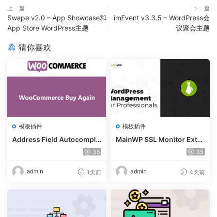
上一篇
下一篇
Swape v2.0 – App Showcase和
imEvent v3.3.5 – WordPress会
App Store WordPress主题
议聚会主题
猜你喜欢
模板插件
模板插件
Address Field Autocomple
MainWP SSL Monitor Exte
te For WooCommerce v1.3.
nsion v5.2
35
35
2
admin
admin
1天前
4天前