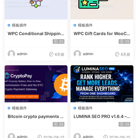
模板插件
模板插件
WPC Conditional Shipping
WPC Gift Cards for WooCo
& Payments (Premium) v1.
mmerce (Premium) v1.0.2
35
35
0.2
admin
admin
6天前
6天前
模板插件
模板插件
Bitcoin crypto payments s
LUMINA SEO PRO v1.6.4 – R
upport for CryptoPay v1.4.
ank #1 Without Writing
35
35
3
admin
admin
2026-06-15
2026-06-15