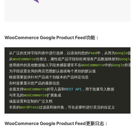
WooCommerce Google Product Feed功能：
从广泛的支持字段列表中进行选择，以添加到您的
Feed
中，从而为
Google
提供
从
WooCommerce
分类法，属性或产品字段轻松将现有产品数据映射到
Google
使用插件的其他数据输入字段来捕获通常不在
WooCommerce
中的
Google
所需
为字段设置全局的商店范围默认值或每个类别的默认值
根据需要提供针对产品或个别版本的产品特定信息
实时提要显示您产品的最新信息
全面支持
WooCommerce
的导入器和
REST API
，用于批量导入数据
与常见的
WooCommerce
扩展集成
涵盖设置和定制的广泛文档
丰富的
WordPress
过滤器和操作集，可在必要时进行灵活的自定义
WooCommerce Google Product Feed更新日志：