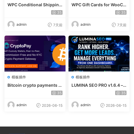
WPC Conditional Shipping
WPC Gift Cards for WooCo
& Payments (Premium) v1.
mmerce (Premium) v1.0.2
35
35
0.2
admin
admin
7天前
7天前
模板插件
模板插件
Bitcoin crypto payments s
LUMINA SEO PRO v1.6.4 – R
upport for CryptoPay v1.4.
ank #1 Without Writing
35
35
3
admin
admin
2026-06-15
2026-06-15