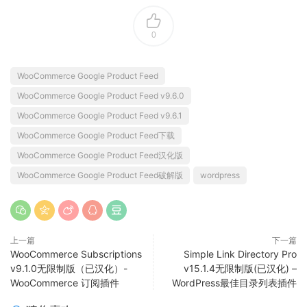
0
WooCommerce Google Product Feed
WooCommerce Google Product Feed v9.6.0
WooCommerce Google Product Feed v9.6.1
WooCommerce Google Product Feed下载
WooCommerce Google Product Feed汉化版
WooCommerce Google Product Feed破解版
wordpress
上一篇
下一篇
WooCommerce Subscriptions
Simple Link Directory Pro
v9.1.0无限制版（已汉化）-
v15.1.4无限制版(已汉化) –
WooCommerce 订阅插件
WordPress最佳目录列表插件