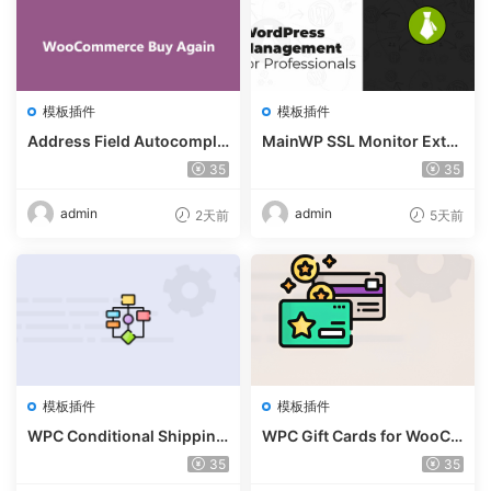
模板插件
模板插件
Address Field Autocomple
MainWP SSL Monitor Exte
te For WooCommerce v1.3.
nsion v5.2
35
35
2
admin
admin
2天前
5天前
模板插件
模板插件
WPC Conditional Shipping
WPC Gift Cards for WooCo
& Payments (Premium) v1.
mmerce (Premium) v1.0.2
35
35
0.2