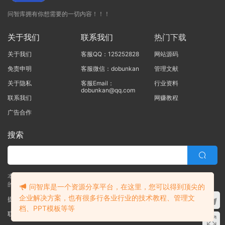
问智库拥有你想需要的一切内容！！！
关于我们
联系我们
热门下载
关于我们
客服QQ：125252828
网站源码
免责申明
客服微信：dobunkan
管理文献
关于隐私
客服Email：
行业资料
dobunkan@qq.com
联系我们
网赚教程
广告合作
搜索
本站的所有资源均由本站的站长及合作伙伴整理发布，80%的内容为合作伙伴
的职场实战干货！！
问智库是一个资源分享平台，在这里，您可以得到顶尖的
企业解决方案，也有很多行各业行业的技术教程、管理文
提交工单
档、PPT模板等等
联系客服
(说明需求，勿问在否)