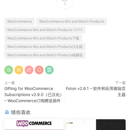
0
WooCommerce
WooCommerce Mix and Match Products
WooCommerce Mix and Match Products v1.11.1
WooCommerce Mix and Match Products下载
WooCommerce Mix and Match Products汉化版
WooCommerce Mix and Match Products破解版
上一篇
下一篇
Gifting for WooCommerce
Foton v2.6.1 – 软件和应用着陆页
Subscriptions v2.9.0（已汉化）
主题
– WooCommerce订阅赠送插件
猜你喜欢