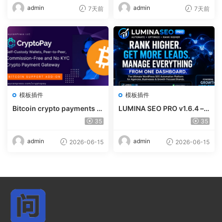
admin
admin
7天前
7天前
模板插件
模板插件
Bitcoin crypto payments s
LUMINA SEO PRO v1.6.4 – R
upport for CryptoPay v1.4.
ank #1 Without Writing
35
35
3
admin
admin
2026-06-15
2026-06-15