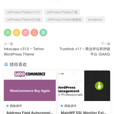
JetProductTables v1.2.1
JetProductTables下载
JetProductTables汉化版
JetProductTables破解版
wordpress
上一篇
下一篇
Inkscape v31.0 – Tattoo
Trustbob v1.1 – 商业评论和评级
WordPress Theme
平台 (SAAS)
猜你喜欢
模板插件
模板插件
Address Field Autocomple
MainWP SSL Monitor Exte