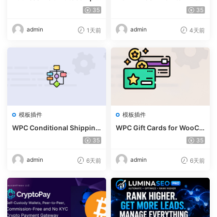
te For WooCommerce v1.3.
nsion v5.2
35
35
2
admin
admin
1天前
4天前
模板插件
模板插件
WPC Conditional Shipping
WPC Gift Cards for WooCo
& Payments (Premium) v1.
mmerce (Premium) v1.0.2
35
35
0.2
admin
admin
6天前
6天前