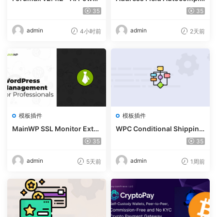
ed Advanced Community F
te For WooCommerce v1.3.
35
35
orum Plugin
2
admin
admin
4小时前
2天前
模板插件
模板插件
MainWP SSL Monitor Exte
WPC Conditional Shipping
nsion v5.2
& Payments (Premium) v1.
35
35
0.2
admin
admin
5天前
1周前