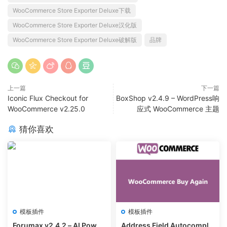
WooCommerce Store Exporter Deluxe下载
WooCommerce Store Exporter Deluxe汉化版
WooCommerce Store Exporter Deluxe破解版
品牌
上一篇
下一篇
Iconic Flux Checkout for
BoxShop v2.4.9 – WordPress响
WooCommerce v2.25.0
应式 WooCommerce 主题
猜你喜欢
模板插件
模板插件
Forumax v2.4.2 – AI Power
Address Field Autocomple