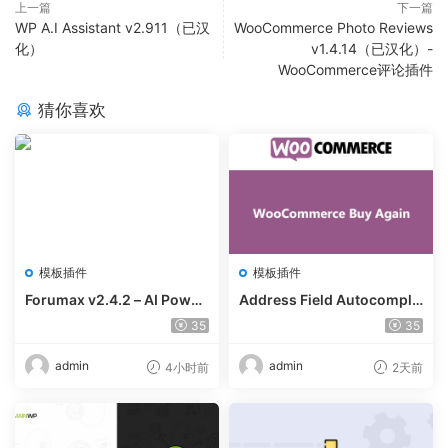
上一篇
下一篇
WP A.I Assistant v2.911（已汉
WooCommerce Photo Reviews
化）
v1.4.14（已汉化）-
WooCommerce评论插件
猜你喜欢
模板插件
模板插件
Forumax v2.4.2 – AI Power
Address Field Autocomple
ed Advanced Community F
te For WooCommerce v1.3.
35
35
orum Plugin
2
admin
admin
4小时前
2天前