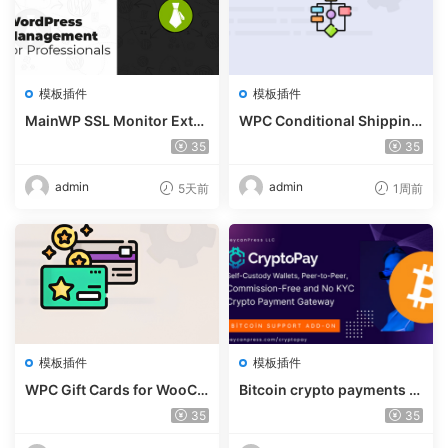
模板插件
模板插件
MainWP SSL Monitor Exte
WPC Conditional Shipping
nsion v5.2
& Payments (Premium) v1.
35
35
0.2
admin
admin
5天前
1周前
模板插件
模板插件
WPC Gift Cards for WooCo
Bitcoin crypto payments s
mmerce (Premium) v1.0.2
upport for CryptoPay v1.4.
35
35
3