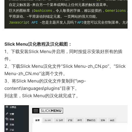
自定义触发器–来自另一个菜单或网站上任何元素的触发器菜单。
巨大的图标库（
Dashicons
，令人敬畏的字体，难以捉摸的，
Genericons
，
平滑滚动。–平滑滚动到锚定元素。一页网站的强大功能。
Javascript
 API 
–您是主题开发人员吗？
API
使您可以完全控制菜单。允许
Slick Menu汉化教程及汉化截图：
1、下载安装Slick Menu并启用，同时按提示安装好所有的插
件。
2、下载Slick Menu汉化文件“Slick Menu-zh_CN.po”、“Slick
Menu-zh_CN.mo”这两个文件。
3、将Slick Menu的汉化文件复制到“\wp-
content\languages\plugins”目录下。
到这里，Slick Menu的汉化就完成了。