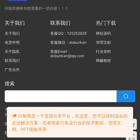
问智库拥有你想需要的一切内容！！！
关于我们
联系我们
热门下载
关于我们
客服QQ：125252828
网站源码
免责申明
客服微信：dobunkan
管理文献
关于隐私
客服Email：
行业资料
dobunkan@qq.com
联系我们
网赚教程
广告合作
搜索
本站的所有资源均由本站的站长及合作伙伴整理发布，80%的内容为合作伙伴
的职场实战干货！！
问智库是一个资源分享平台，在这里，您可以得到顶尖的
企业解决方案，也有很多行各业行业的技术教程、管理文
提交工单
档、PPT模板等等
联系客服
(说明需求，勿问在否)