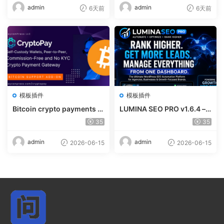
admin
admin
6天前
6天前
模板插件
模板插件
Bitcoin crypto payments s
LUMINA SEO PRO v1.6.4 – R
upport for CryptoPay v1.4.
ank #1 Without Writing
35
35
3
admin
admin
2026-06-15
2026-06-15