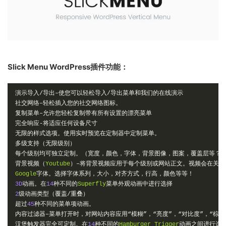
Slick Menu WordPress插件功能：
演示导入/导出–使您可以轻松导入/导出菜单和我们的在线演示
社交网络–轻松插入您的社交网络图标。
复制菜单–允许您轻松复制带有所有设置的漂亮菜单
完全响应-将适应任何设备尺寸
无限的样式选项。使用实时预览在定制器中定制菜单。
多级支持（无限级别）
每个级别均可独立定制。（宽度，颜色，字体，背景图像，图案，覆盖层等？
背景视频（
Youtube
）–将背景视频应用于每个级别或网站正文。视频会在关卡
Google
字体。选择字体系列，大小，对齐方式，行高，颜色等等！
3D
动画。在
14
种不同的
Superfly
菜单外观动画中进行选择
2
级动画类型（覆盖/重叠）
超过
45
种不同的菜单项动画。
内容过滤器–菜单打开时，对网站内容应用“模糊”，“亮度”，“对比度”，“棕褐
汉堡触发器完全可定制。在
14
种不同的
Hamburger
Trigger
动画之间进行选