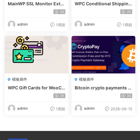
MainWP SSL Monitor Exte
WPC Conditional Shipping
nsion v5.2
& Payments (Premium) v1.
35
35
0.2
admin
admin
1周前
1周前
模板插件
模板插件
WPC Gift Cards for WooCo
Bitcoin crypto payments s
mmerce (Premium) v1.0.2
upport for CryptoPay v1.4.
35
35
3
admin
admin
1周前
2026-06-15