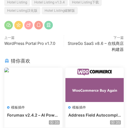
Hotel Listing
Hotel Listing v1.3.4
Hotel Listing下载
Hotel Listing汉化版
Hotel Listing破解版
上一篇
下一篇
WordPress Portal Pro v1.7.0
StoreGo SaaS v8.6 – 在线商店
构建器
猜你喜欢
模板插件
模板插件
Forumax v2.4.2 – AI Power
Address Field Autocomple
ed Advanced Community F
te For WooCommerce v1.3.
35
35
orum Plugin
2