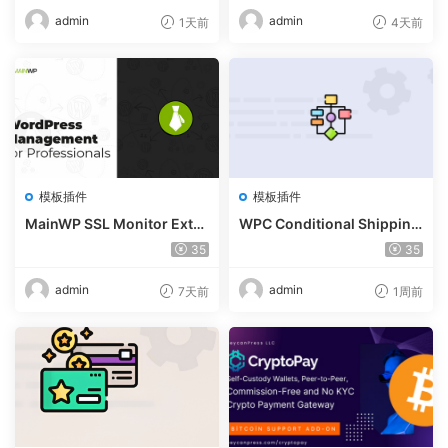
admin
admin
1天前
4天前
模板插件
模板插件
MainWP SSL Monitor Exte
WPC Conditional Shipping
nsion v5.2
& Payments (Premium) v1.
35
35
0.2
admin
admin
7天前
1周前