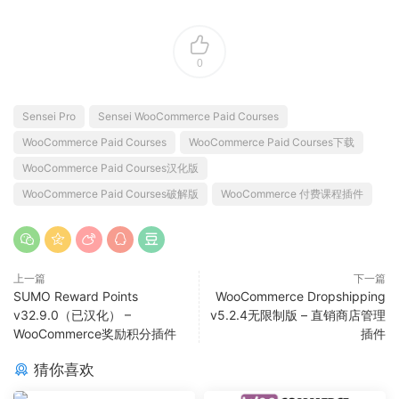
0
Sensei Pro
Sensei WooCommerce Paid Courses
WooCommerce Paid Courses
WooCommerce Paid Courses下载
WooCommerce Paid Courses汉化版
WooCommerce Paid Courses破解版
WooCommerce 付费课程插件
上一篇
下一篇
SUMO Reward Points
WooCommerce Dropshipping
v32.9.0（已汉化） –
v5.2.4无限制版 – 直销商店管理
WooCommerce奖励积分插件
插件
猜你喜欢