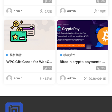
35
35
0.2
admin
admin
6天前
1周前
模板插件
模板插件
WPC Gift Cards for WooCo
Bitcoin crypto payments s
mmerce (Premium) v1.0.2
upport for CryptoPay v1.4.
35
35
3
admin
admin
1周前
2026-06-15