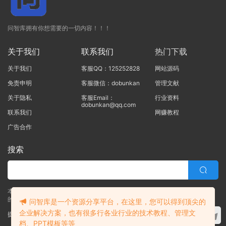
问智库拥有你想需要的一切内容！！！
关于我们
联系我们
热门下载
关于我们
客服QQ：125252828
网站源码
免责申明
客服微信：dobunkan
管理文献
关于隐私
客服Email：
行业资料
dobunkan@qq.com
联系我们
网赚教程
广告合作
搜索
本站的所有资源均由本站的站长及合作伙伴整理发布，80%的内容为合作伙伴
的职场实战干货！！
问智库是一个资源分享平台，在这里，您可以得到顶尖的
企业解决方案，也有很多行各业行业的技术教程、管理文
提交工单
档、PPT模板等等