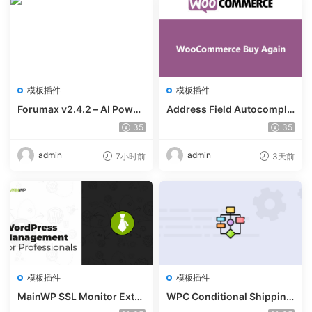
模板插件
模板插件
Forumax v2.4.2 – AI Power
Address Field Autocomple
ed Advanced Community F
te For WooCommerce v1.3.
35
35
orum Plugin
2
admin
admin
7小时前
3天前
模板插件
模板插件
MainWP SSL Monitor Exte
WPC Conditional Shipping
nsion v5.2
& Payments (Premium) v1.