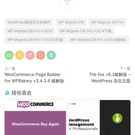
0
WordPress数据库迁移插件
WP Migrate DB
WP Migrate DB Pro
WP Migrate DB Pro v1.9.14
WP Migrate DB Pro v1.9.14下载
WP Migrate DB Pro v1.9.14汉化版
WP Migrate DB Pro v1.9.14破解版
上一篇
下一篇
WooCommerce Page Builder
The Fox v6.2破解版 –
For WPBakery v3.4.3.6 破解版
WordPress 杂志主题
猜你喜欢