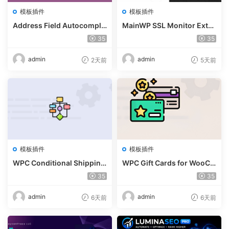
模板插件
模板插件
Address Field Autocomple
MainWP SSL Monitor Exte
te For WooCommerce v1.3.
nsion v5.2
35
35
2
admin
admin
2天前
5天前
模板插件
模板插件
WPC Conditional Shipping
WPC Gift Cards for WooCo
& Payments (Premium) v1.
mmerce (Premium) v1.0.2
35
35
0.2
admin
admin
6天前
6天前