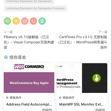
Unlimited Elements for Elementor
Unlimited Elements for Elementor Premium
上一篇
下一篇
PBakery v6.7.0破解版（已汉
CartFlows Pro v3.1.0 无限制版
化）– Visual Composer页面构建
（已汉化）- WordPress销售漏斗
器
插件
猜你喜欢
模板插件
模板插件
Address Field Autocomple
MainWP SSL Monitor Exte
te For WooCommerce v1.3.
nsion v5.2
35
35