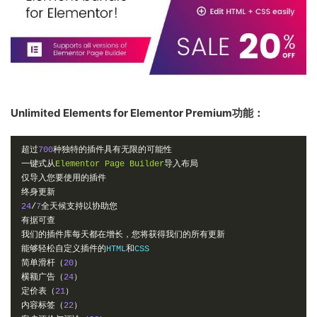
Unlimited Elements for Elementor Premium功能：
超过
700
种独特的插件具有无限的可能性
一键式从
Elementor
Page
Builder
导入布局
仅导入您要使用的插件
终身更新
24
/
7
全天候支持以协助您
有据可查
我们的插件库每天都在增长，您将获得我们的所有更新
能够轻松自定义插件的
HTML
和
简单滑杆（
20
）
横额广告（
24
）
定价表（
21
）
内容标签（
22
）