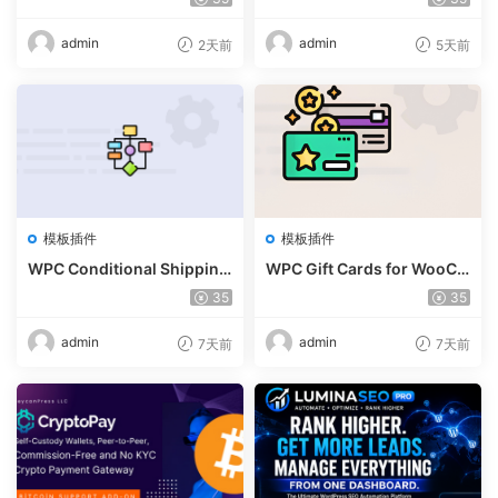
2
admin
admin
2天前
5天前
模板插件
模板插件
WPC Conditional Shipping
WPC Gift Cards for WooCo
& Payments (Premium) v1.
mmerce (Premium) v1.0.2
35
35
0.2
admin
admin
7天前
7天前