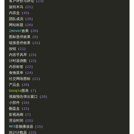
客户评价与评论（
23
）
旋转木马（
21
）
内容盒（
43
）
团队成员（
26
）
网站标题（
20
）
iHover
效果（
20
）
图标悬停效果（
9
）
链接悬停效果（
21
）
按钮（
11
）
内容手风琴（
23
）
计时器倒数（
23
）
内容标签（
22
）
食物菜单（
24
）
社交网络图标（
21
）
产品盒（
26
）
Google
图表（
7
）
视频预告弹出窗口（
20
）
小部件（
10
）
翻盖盒（
15
）
影视画廊（
7
）
营业时间（
15
）
MP3
音频播放器（
15
）
统计计数器（
23
）