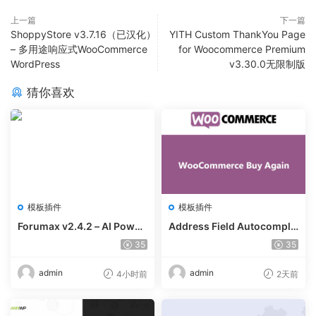
上一篇
下一篇
ShoppyStore v3.7.16（已汉化）
YITH Custom ThankYou Page
– 多用途响应式WooCommerce
for Woocommerce Premium
WordPress
v3.30.0无限制版
猜你喜欢
模板插件
模板插件
Forumax v2.4.2 – AI Power
Address Field Autocomple
ed Advanced Community F
te For WooCommerce v1.3.
35
35
orum Plugin
2
admin
admin
4小时前
2天前