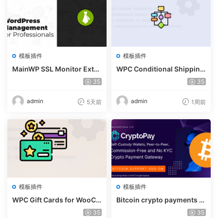
模板插件
模板插件
MainWP SSL Monitor Exte
WPC Conditional Shipping
nsion v5.2
& Payments (Premium) v1.
35
35
0.2
admin
admin
5天前
1周前
模板插件
模板插件
WPC Gift Cards for WooCo
Bitcoin crypto payments s
mmerce (Premium) v1.0.2
upport for CryptoPay v1.4.
35
35