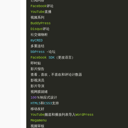
订阅内容
Facebook
评论
YouTube
直播
视频系列
BuddyPress
Disqus
评论
社交储物柜
多重连结
bbPress 
–论坛
Facebook
 SDK
（更改语言）
即时贴
影片报告
查看，喜欢，不喜欢和评论计数器
影视演员
影片导演
视网膜就绪
100
％响应式设计
HTML5
和
CSS3
支持
移动友好
YouTube
频道和播放列表导入
WordPress
Megamenu
视频审核