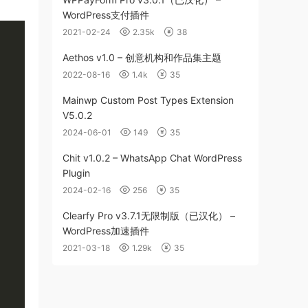
WordPress支付插件
2021-02-24
2.35k
38
Aethos v1.0 – 创意机构和作品集主题
2022-08-16
1.4k
35
Mainwp Custom Post Types Extension
V5.0.2
2024-06-01
149
35
Chit v1.0.2 – WhatsApp Chat WordPress
Plugin
2024-02-16
256
35
Clearfy Pro v3.7.1无限制版（已汉化） –
WordPress加速插件
2021-03-18
1.29k
35