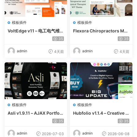
模板插件
模板插件
VoltEdge v11 – 电工电气维修
Flexora Chiropractors Mes
WordPress 主题
sage and Physical Therapi
35
35
sts WordPress Theme v10
admin
admin
4天前
4天前
模板插件
模板插件
Asli v1.9.11 – AJAX Portfoli
Hubfolio v1.1.4 – Creative P
o Elementor WordPress Th
ortfolio & Digital Agency W
35
35
eme
ordPress Elementor Them
e
admin
admin
2026-07-03
2026-06-08