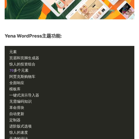
Yena WordPress主题功能:
元素
页眉和页脚生成器
惊人的投资组合
70
多个元素
阿贾克斯购物车
全面响应
模板库
一键式演示导入器
无需编码知识
革命滑块
自动更新
定制器
进阶版式选项
惊人的速度