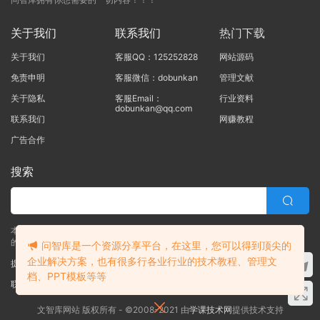
关于我们
联系我们
热门下载
关于我们
客服QQ：125252828
网站源码
免责申明
客服微信：dobunkan
管理文献
关于隐私
客服Email：
行业资料
dobunkan@qq.com
联系我们
网赚教程
广告合作
搜索
本站的所有资源均由本站的站长及合作伙伴整理发布，80%的内容为合作伙伴
的职场实战干货！！
问智库是一个资源分享平台，在这里，您可以得到顶尖的
企业解决方案，也有很多行各业行业的技术教程、管理文
提交工单
档、PPT模板等等
联系客服
(说明需求，勿问在否)
文智库网站 版权所有 - ©2008-2021 由
学课技术网
提供技术支持