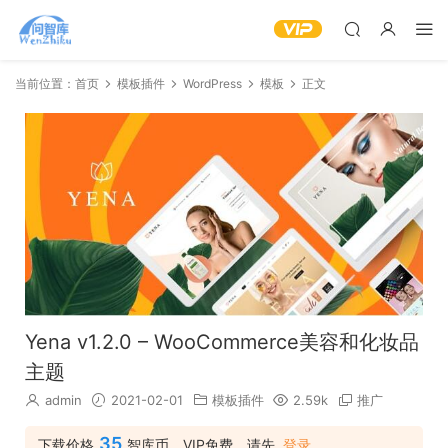
当前位置：
首页
模板插件
WordPress
模板
正文
Yena v1.2.0 – WooCommerce美容和化妆品
主题
admin
2021-02-01
模板插件
2.59k
推广
35
下载价格
智库币，VIP免费，请先
登录