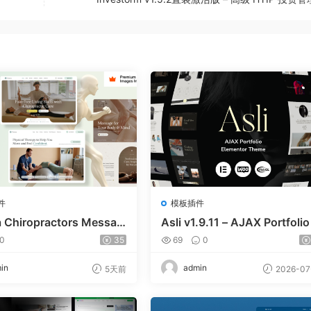
件
模板插件
a Chiropractors Messag
Asli v1.9.11 – AJAX Portfolio
Physical Therapists Wor
ementor WordPress Theme
0
35
69
0
 Theme v10
in
admin
5天前
2026-07