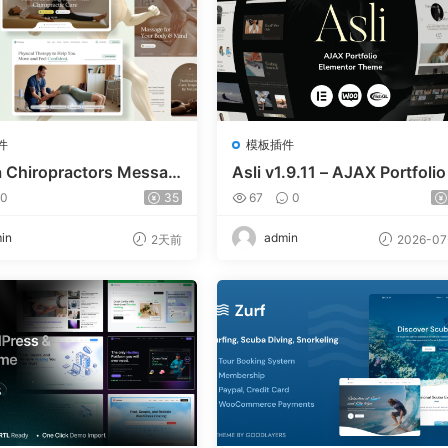
件
模板插件
a Chiropractors Messag
Asli v1.9.11 – AJAX Portfolio
Physical Therapists Wor
ementor WordPress Theme
0
35
67
0
 Theme v10
in
admin
2天前
2026-07