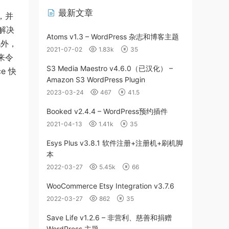
最新文章
，并
解决
Atoms v1.3 – WordPress 杂志和博客主题
此外，
2021-07-02
1.83k
35
带来令
S3 Media Maestro v4.6.0（已汉化） –
e 快
Amazon S3 WordPress Plugin
2023-03-24
467
41.5
Booked v2.4.4 – WordPress预约插件
2021-04-13
1.41k
35
Esys Plus v3.8.1 软件注册+注册机+刷机脚
本
2022-03-27
5.45k
66
WooCommerce Etsy Integration v3.7.6
2022-03-27
862
35
Save Life v1.2.6 – 非营利、慈善和捐赠
WordPress 主题