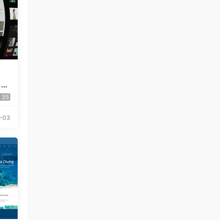
 El
35
-03