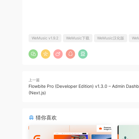
WeMusic v1.9.2
WeMusic下载
WeMusic汉化版
We
上一篇
Flowbite Pro (Developer Edition) v1.3.0 – Admin Dash
(Next.js)
猜你喜欢