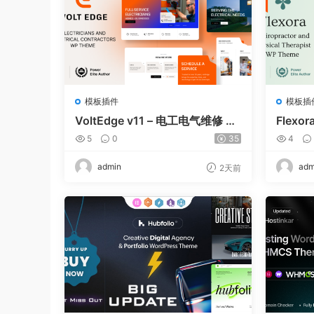
模板插件
模板插
VoltEdge v11 – 电工电气维修 W
Flexor
ordPress 主题
e and 
5
0
35
4
dPress
admin
adm
2天前