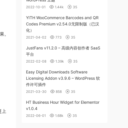
2022-10-01
1.44k
35
YITH WooCommerce Barcodes and QR
Codes Premium v2.54.0无限制版（已汉
化）
效果。
2021-04-02
773
35
JustFans v11.2.0 – 高级内容创作者 SaaS
平台
2022-02-08
1.39k
35
Easy Digital Downloads Software
Licensing Addon v3.9.6 – WordPress 软
件许可插件
2021-03-30
858
35
HT Business Hour Widget for Elementor
v1.0.4
赶上
2022-06-01
1.68k
35