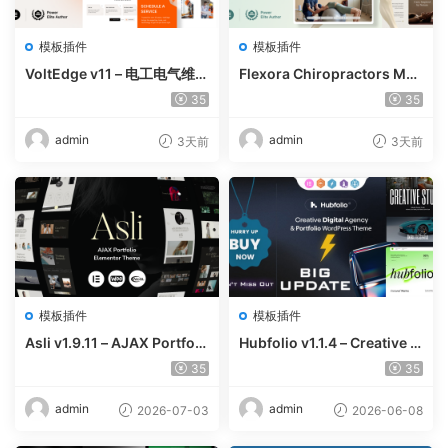
模板插件
模板插件
VoltEdge v11 – 电工电气维修
Flexora Chiropractors Mes
WordPress 主题
sage and Physical Therapi
35
35
sts WordPress Theme v10
admin
admin
3天前
3天前
模板插件
模板插件
Asli v1.9.11 – AJAX Portfoli
Hubfolio v1.1.4 – Creative P
o Elementor WordPress Th
ortfolio & Digital Agency W
35
35
eme
ordPress Elementor Them
e
admin
admin
2026-07-03
2026-06-08