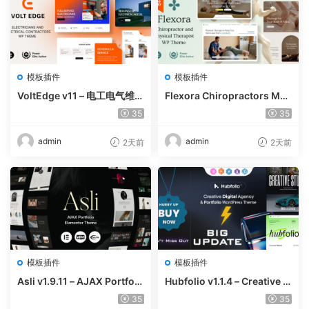
模板插件
模板插件
VoltEdge v11 – 电工电气维修
Flexora Chiropractors Mes
WordPress 主题
sage and Physical Therapi
35
35
sts WordPress Theme v10
admin
admin
2天前
2天前
模板插件
模板插件
Asli v1.9.11 – AJAX Portfoli
Hubfolio v1.1.4 – Creative P
o Elementor WordPress Th
ortfolio & Digital Agency W
35
35
eme
ordPress Elementor Them