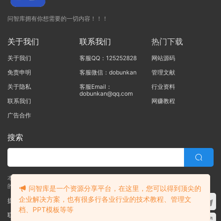
问智库拥有你想需要的一切内容！！！
关于我们
联系我们
热门下载
关于我们
客服QQ：125252828
网站源码
免责申明
客服微信：dobunkan
管理文献
关于隐私
客服Email：
行业资料
dobunkan@qq.com
联系我们
网赚教程
广告合作
搜索
本站的所有资源均由本站的站长及合作伙伴整理发布，80%的内容为合作伙伴
的职场实战干货！！
问智库是一个资源分享平台，在这里，您可以得到顶尖的
企业解决方案，也有很多行各业行业的技术教程、管理文
提交工单
档、PPT模板等等
联系客服
(说明需求，勿问在否)