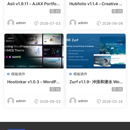
Asli v1.9.11 – AJAX Portfoli
Hubfolio v1.1.4 – Creative P
o Elementor WordPress Th
ortfolio & Digital Agency W
35
35
eme
ordPress Elementor Them
e
admin
admin
2026-07-03
2026-06-08
模板插件
模板插件
Hostinkar v1.0.3 – WordPre
Zurf v1.1.9- 冲浪和潜水 Wor
ss & WHMCS 主题
dPress主题
35
35
admin
admin
2026-06-03
2026-05-24