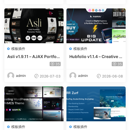
模板插件
模板插件
Asli v1.9.11 – AJAX Portfoli
Hubfolio v1.1.4 – Creative P
o Elementor WordPress Th
ortfolio & Digital Agency W
35
35
eme
ordPress Elementor Them
e
admin
admin
2026-07-03
2026-06-08
模板插件
模板插件