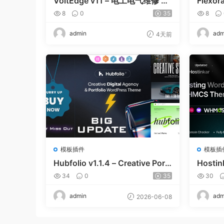
VoltEdge v11 – 电工电气维修 W
Flexor
ordPress 主题
e and 
8
0
35
8
dPress
admin
adm
4天前
模板插件
模板插
Hubfolio v1.1.4 – Creative Portf
Hostin
olio & Digital Agency WordPre
& WH
34
0
35
30
ss Elementor Theme
admin
adm
2026-06-08