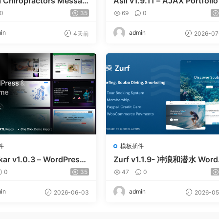
a Chiropractors Messag
Asli v1.9.11 – AJAX Portfolio
Physical Therapists Wor
ementor WordPress Theme
0
35
69
0
 Theme v10
in
admin
4天前
2026-07
件
模板插件
kar v1.0.3 – WordPress
Zurf v1.1.9- 冲浪和潜水 Word
MCS 主题
ess主题
0
35
47
0
in
admin
2026-06-03
2026-05