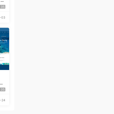
 El
35
-03
Pr
35
-24