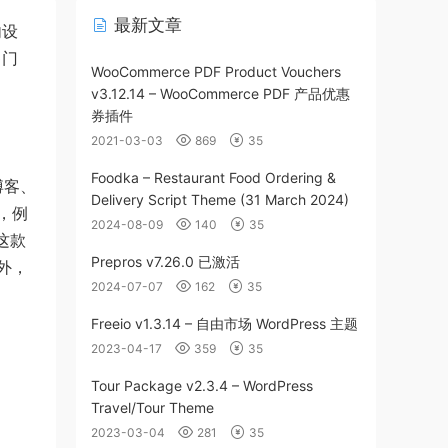
最新文章
内设
售门
WooCommerce PDF Product Vouchers
v3.12.14 – WooCommerce PDF 产品优惠
券插件
2021-03-03
869
35
Foodka – Restaurant Food Ordering &
博客、
Delivery Script Theme (31 March 2024)
，例
2024-08-09
140
35
。这款
Prepros v7.26.0 已激活
外，
2024-07-07
162
35
Freeio v1.3.14 – 自由市场 WordPress 主题
2023-04-17
359
35
Tour Package v2.3.4 – WordPress
Travel/Tour Theme
2023-03-04
281
35