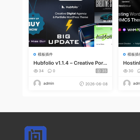
模板插件
模板插
Hubfolio v1.1.4 – Creative Portf
Hostin
olio & Digital Agency WordPre
& WH
34
0
35
30
ss Elementor Theme
admin
adm
2026-06-08