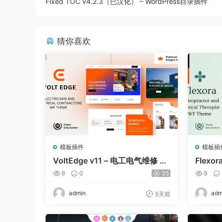
Fixed TOC v4.2.3（已汉化） – WordPress目录插件
猜你喜欢
模板插件
模板插
VoltEdge v11 – 电工电气维修 W
Flexor
ordPress 主题
e and 
9
0
35
9
dPress
admin
adm
5天前