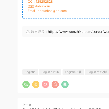
QQ：125252828
微信:dobunkan
Email: dobunkan@qq.com
原文链接：
https://www.wenzhiku.com/server/w
Logistic
Logistic v6.6
Logistic下载
Logistic汉化版
上一篇