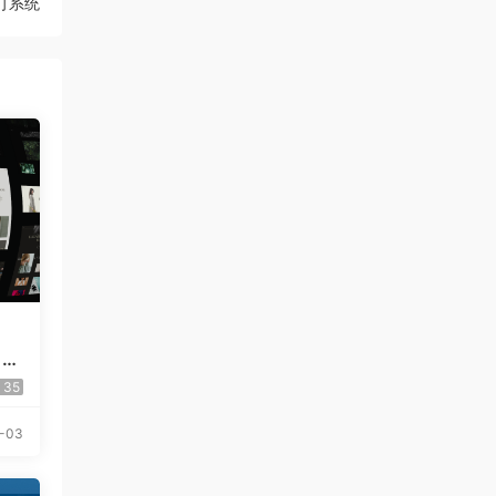
s预订系统
 El
35
-03