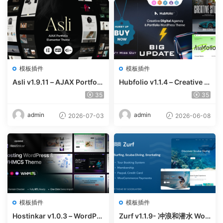
模板插件
模板插件
Asli v1.9.11 – AJAX Portfoli
Hubfolio v1.1.4 – Creative P
o Elementor WordPress Th
ortfolio & Digital Agency W
35
35
eme
ordPress Elementor Them
e
admin
admin
2026-07-03
2026-06-08
模板插件
模板插件
Hostinkar v1.0.3 – WordPre
Zurf v1.1.9- 冲浪和潜水 Wor