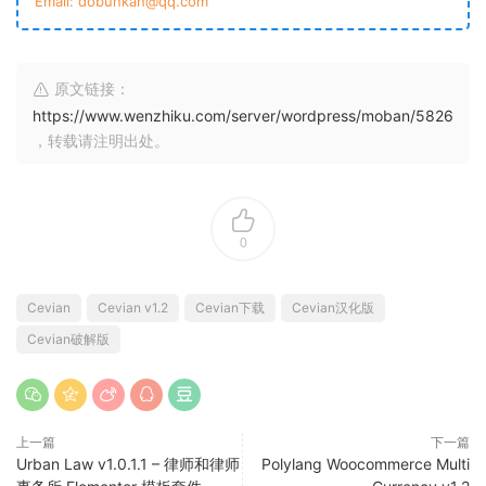
Email: dobunkan@qq.com
原文链接：
https://www.wenzhiku.com/server/wordpress/moban/5826
，转载请注明出处。
0
Cevian
Cevian v1.2
Cevian下载
Cevian汉化版
Cevian破解版
上一篇
下一篇
Urban Law v1.0.1.1 – 律师和律师
Polylang Woocommerce Multi