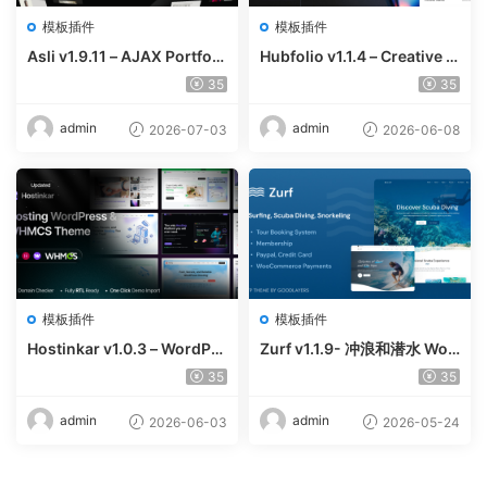
模板插件
模板插件
Asli v1.9.11 – AJAX Portfoli
Hubfolio v1.1.4 – Creative P
o Elementor WordPress Th
ortfolio & Digital Agency W
35
35
eme
ordPress Elementor Them
e
admin
admin
2026-07-03
2026-06-08
模板插件
模板插件
Hostinkar v1.0.3 – WordPre
Zurf v1.1.9- 冲浪和潜水 Wor
ss & WHMCS 主题
dPress主题
35
35
admin
admin
2026-06-03
2026-05-24