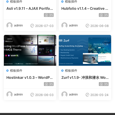
模板插件
模板插件
Asli v1.9.11 – AJAX Portfoli
Hubfolio v1.1.4 – Creative P
o Elementor WordPress Th
ortfolio & Digital Agency W
35
35
eme
ordPress Elementor Them
e
admin
admin
2026-07-03
2026-06-08
模板插件
模板插件
Hostinkar v1.0.3 – WordPre
Zurf v1.1.9- 冲浪和潜水 Wor
ss & WHMCS 主题
dPress主题
35
35
admin
admin
2026-06-03
2026-05-24