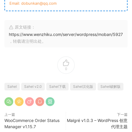
Email: dobunkan@qq.com
原文链接：
https://www.wenzhiku.com/server/wordpress/moban/5927
，转载请注明出处。
0
Sahel
Sahel v2.0
Sahel下载
Sahel汉化版
Sahel破解版
上一篇
下一篇
WooCommerce Order Status
Malgré v1.0.3 – WordPress 创意
Manager v1.15.7
代理主题