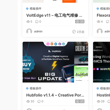
模板插件
模板插
VoltEdge v11 – 电工电气维修 W
Flexor
ordPress 主题
e and 
5
0
35
4
dPress
admin
adm
2天前
模板插件
模板插
Hubfolio v1.1.4 – Creative Portf
Hostin
olio & Digital Agency WordPre
& WH
30
0
35
29
ss Elementor Theme