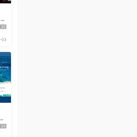
 El
35
-03
Pr
35