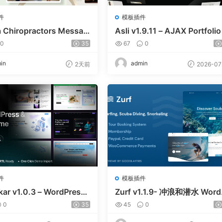
件
模板插件
a Chiropractors Messag
Asli v1.9.11 – AJAX Portfolio
Physical Therapists Wor
ementor WordPress Theme
0
35
67
0
 Theme v10
in
admin
2天前
2026-07
件
模板插件
kar v1.0.3 – WordPress
Zurf v1.1.9- 冲浪和潜水 Word
MCS 主题
ess主题
0
35
45
0