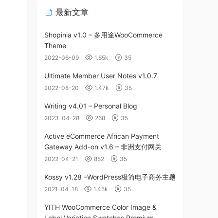
最新文章
Shopinia v1.0 – 多用途WooCommerce
Theme
2022-06-09
1.65k
35
Ultimate Member User Notes v1.0.7
2022-08-20
1.47k
35
Writing v4.01 – Personal Blog
2023-04-28
268
35
Active eCommerce African Payment
Gateway Add-on v1.6 – 非洲支付网关
2022-04-21
852
35
Kossy v1.28 –WordPress极简电子商务主题
2021-04-18
1.45k
35
YITH WooCommerce Color Image &
Label Variation Swatches Premium