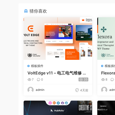
猜你喜欢
模板插件
模板插
VoltEdge v11 – 电工电气维修 W
Flexor
ordPress 主题
e and 
7
0
35
8
dPress
admin
adm
4天前