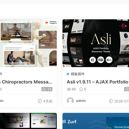
件
模板插件
a Chiropractors Messag
Asli v1.9.11 – AJAX Portfolio
Physical Therapists Wor
ementor WordPress Theme
0
35
69
0
 Theme v10
in
admin
4天前
2026-07