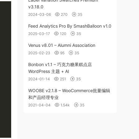
v3.18.0
2024-03-06
270
35
Feed Analytics Pro By SmashBalloon v1.0
2025-03-17
120
35
Venus v8.01 – Alumni Association
2025-02-23
95
35
Bonbon v1.1 – 巧克力糖果糕点店
WordPress 主题 + AI
2024-01-14
251
35
WOOBE v2.1.8 – WooCommerce批量编辑
和产品经理专业
2021-04-04
1.54k
35