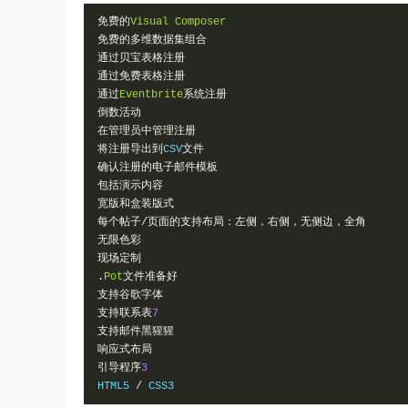
免费的
Visual
Composer
免费的多维数据集组合
通过贝宝表格注册
通过免费表格注册
通过
Eventbrite
系统注册
倒数活动
在管理员中管理注册
将注册导出到
CSV
文件
确认注册的电子邮件模板
包括演示内容
宽版和盒装版式
每个帖子/页面的支持布局：左侧，右侧，无侧边，全角
无限色彩
现场定制
.
Pot
文件准备好
支持谷歌字体
支持联系表
7
支持邮件黑猩猩
响应式布局
引导程序
3
HTML5 
/
 CSS3