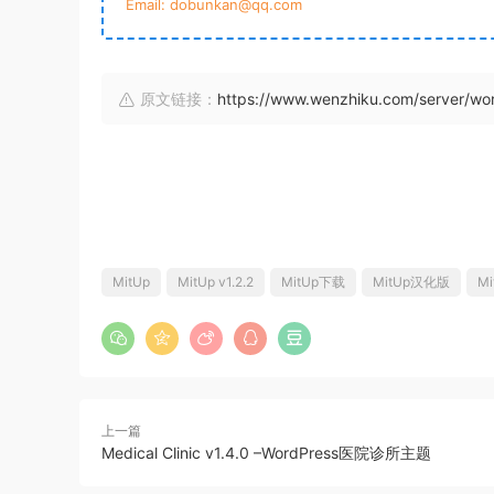
Email: dobunkan@qq.com
原文链接：
https://www.wenzhiku.com/server/w
MitUp
MitUp v1.2.2
MitUp下载
MitUp汉化版
M
上一篇
Medical Clinic v1.4.0 –WordPress医院诊所主题