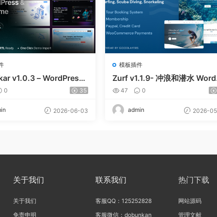
件
模板插件
kar v1.0.3 – WordPress
Zurf v1.1.9- 冲浪和潜水 Word
MCS 主题
ess主题
0
35
47
0
in
admin
2026-06-03
2026-05
关于我们
联系我们
热门下载
关于我们
客服QQ：125252828
网站源码
免责申明
客服微信：dobunkan
管理文献