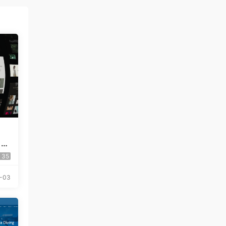
 El
35
-03