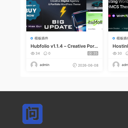
模板插件
模板插
Hubfolio v1.1.4 – Creative Portf
Hostin
olio & Digital Agency WordPre
& WH
34
0
35
30
ss Elementor Theme
admin
adm
2026-06-08