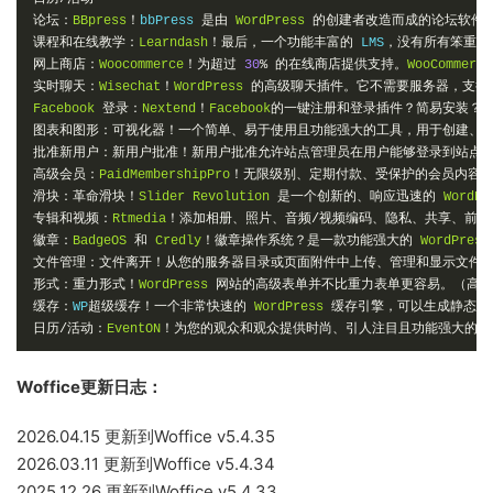
论坛：
BBpress
！
bbPress 
是由
WordPress
的创建者改造而成的论坛软件
课程和在线教学：
Learndash
！最后，一个功能丰富的
 LMS
，没有所有笨重的
网上商店：
Woocommerce
！为超过
30
%
的在线商店提供支持。
WooCommerce
实时聊天：
Wisechat
！
WordPress
的高级聊天插件。它不需要服务器，支持
Facebook
登录：
Nextend
！
Facebook
的一键注册和登录插件？简易安装？
图表和图形：可视化器！一个简单、易于使用且功能强大的工具，用于创建、
批准新用户：新用户批准！新用户批准允许站点管理员在用户能够登录到站点
高级会员：
PaidMembershipPro
！无限级别、定期付款、受保护的会员内容
滑块：革命滑块！
Slider
Revolution
是一个创新的、响应迅速的
WordPr
专辑和视频：
Rtmedia
！添加相册、照片、音频/视频编码、隐私、共享、前端
徽章：
BadgeOS
和
Credly
！徽章操作系统？是一款功能强大的
WordPress
文件管理：文件离开！从您的服务器目录或页面附件中上传、管理和显示文件
形式：重力形式！
WordPress
网站的高级表单并不比重力表单更容易。（高级
缓存：
WP
超级缓存！一个非常快速的
WordPress
缓存引擎，可以生成静态
 h
日历/活动：
EventON
！为您的观众和观众提供时尚、引人注目且功能强大的日
Woffice更新日志：
2026.04.15 更新到Woffice v5.4.35
2026.03.11 更新到Woffice v5.4.34
2025.12.26 更新到Woffice v5.4.33