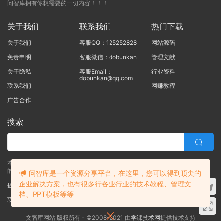
问智库拥有你想需要的一切内容！！！
关于我们
联系我们
热门下载
关于我们
客服QQ：125252828
网站源码
免责申明
客服微信：dobunkan
管理文献
关于隐私
客服Email：
行业资料
dobunkan@qq.com
联系我们
网赚教程
广告合作
搜索
本站的所有资源均由本站的站长及合作伙伴整理发布，80%的内容为合作伙伴
的职场实战干货！！
问智库是一个资源分享平台，在这里，您可以得到顶尖的
企业解决方案，也有很多行各业行业的技术教程、管理文
提交工单
档、PPT模板等等
联系客服
(说明需求，勿问在否)
文智库网站 版权所有 - ©2008-2021 由
学课技术网
提供技术支持