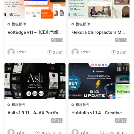
模板插件
模板插件
VoltEdge v11 – 电工电气维修
Flexora Chiropractors Mes
WordPress 主题
sage and Physical Therapi
35
35
sts WordPress Theme v10
admin
admin
3天前
3天前
模板插件
模板插件
Asli v1.9.11 – AJAX Portfoli
Hubfolio v1.1.4 – Creative P
o Elementor WordPress Th
ortfolio & Digital Agency W
35
35
eme
ordPress Elementor Them
e
admin
admin
2026-07-03
2026-06-08