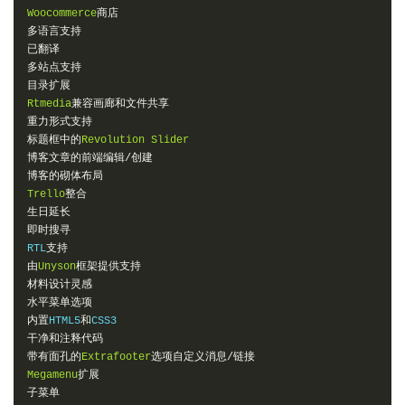
Woocommerce
商店
多语言支持
已翻译
多站点支持
目录扩展
Rtmedia
兼容画廊和文件共享
重力形式支持
标题框中的
Revolution
Slider
博客文章的前端编辑/创建
博客的砌体布局
Trello
整合
生日延长
即时搜寻
RTL
支持
由
Unyson
框架提供支持
材料设计灵感
水平菜单选项
内置
HTML5
和
干净和注释代码
带有面孔的
Extrafooter
选项自定义消息/链接
Megamenu
扩展
子菜单