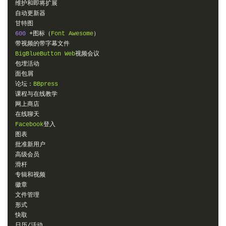
维护和即将扩展
自动更新器
甘特图
600
+图标（
Font
Awesome
）
带视频的带字幕文件
BigBlueButton
Web
视频会议
包埋活动
面包屑
论坛：
BBpress
课程与在线教学
网上商店
在线聊天
Facebook
登入
图表
批准新用户
高级会员
滑杆
专辑和视频
徽章
文件管理
形式
快取
日历/活动