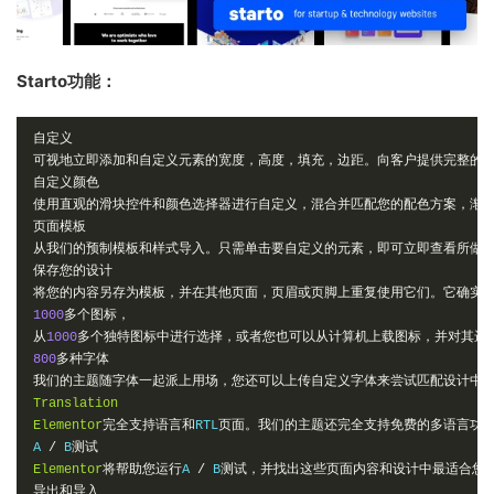
Starto功能：
自定义
可视地立即添加和自定义元素的宽度，高度，填充，边距。向客户提供完整的
自定义颜色
使用直观的滑块控件和颜色选择器进行自定义，混合并匹配您的配色方案，渐
页面模板
从我们的预制模板和样式导入。只需单击要自定义的元素，即可立即查看所做
保存您的设计
将您的内容另存为模板，并在其他页面，页眉或页脚上重复使用它们。它确实
1000
多个图标，
从
1000
多个独特图标中进行选择，或者您也可以从计算机上载图标，并对其进
800
多种字体
我们的主题随字体一起派上用场，您还可以上传自定义字体来尝试匹配设计中
Translation
Elementor
完全支持语言和
RTL
页面。我们的主题还完全支持免费的多语言功
A 
/
 B
测试
Elementor
将帮助您运行
A 
/
 B
测试，并找出这些页面内容和设计中最适合您
导出和导入