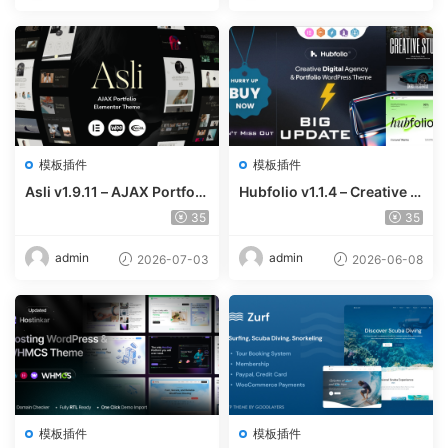
模板插件
模板插件
Asli v1.9.11 – AJAX Portfoli
Hubfolio v1.1.4 – Creative P
o Elementor WordPress Th
ortfolio & Digital Agency W
35
35
eme
ordPress Elementor Them
e
admin
admin
2026-07-03
2026-06-08
模板插件
模板插件