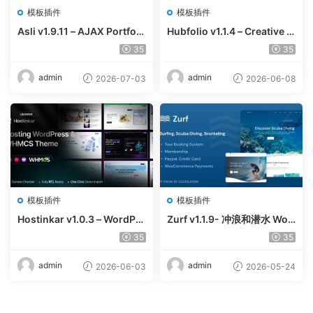
模板插件
模板插件
Asli v1.9.11 – AJAX Portfoli
Hubfolio v1.1.4 – Creative P
o Elementor WordPress Th
ortfolio & Digital Agency W
35
35
eme
ordPress Elementor Them
e
admin
admin
2026-07-03
2026-06-08
模板插件
模板插件
Hostinkar v1.0.3 – WordPre
Zurf v1.1.9- 冲浪和潜水 Wor
ss & WHMCS 主题
dPress主题
35
35
admin
admin
2026-06-03
2026-05-24