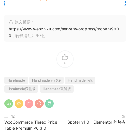
原文链接：
https://www.wenzhiku.com/server/wordpress/moban/990
0
，转载请注明出处。
0
Handmade
Handmade v v6.9
Handmade下载
Handmade汉化版
Handmade破解版
上一篇
下一篇
WooCommerce Tiered Price
Spoter v1.0 – Elementor 的热点
Table Premium v6.3.0