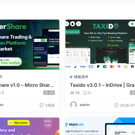
件
模板插件
hare v1.0 – Micro Share
Taxido v3.0.1 – InDrive | Gra
 And Prediction Platfor
Uber Clone | Taxi Booking w
0
35
38
0
are Market
h Cab | Rental | Bidding | Pa
el
in
admin
3周前
2026-07