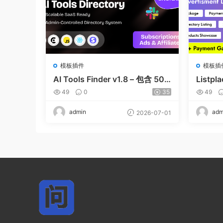
模板插件
模板插
AI Tools Finder v1.8 – 包含 500
Listp
0 多种工具、订阅、广告和联盟
地商家
49
0
35
49
营销的自动抓取 AI 目录
admin
adm
2026-07-01