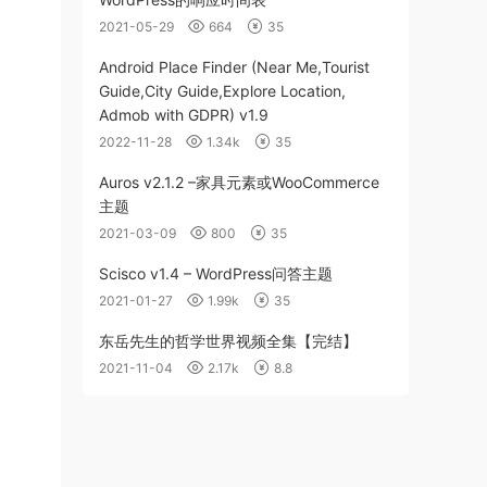
2021-05-29
664
35
Android Place Finder (Near Me,Tourist
Guide,City Guide,Explore Location,
Admob with GDPR) v1.9
2022-11-28
1.34k
35
Auros v2.1.2 –家具元素或WooCommerce
主题
2021-03-09
800
35
Scisco v1.4 – WordPress问答主题
2021-01-27
1.99k
35
东岳先生的哲学世界视频全集【完结】
2021-11-04
2.17k
8.8