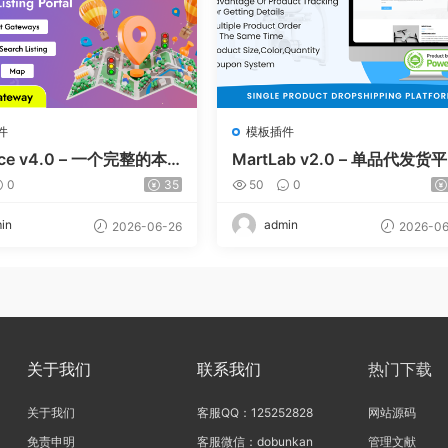
件
模板插件
lace v4.0 – 一个完整的本
MartLab v2.0 – 单品代发货
名录平台
0
35
50
0
in
admin
2026-06-26
2026-06
关于我们
联系我们
热门下载
关于我们
客服QQ：125252828
网站源码
免责申明
客服微信：dobunkan
管理文献