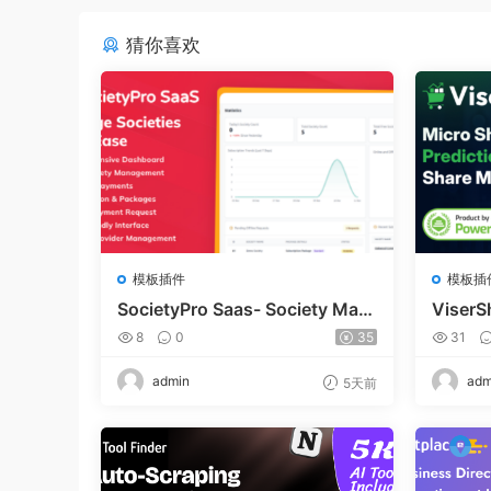
猜你喜欢
模板插件
模板插
SocietyPro Saas- Society Man
ViserS
agement Software v1.0.73
Trading
8
0
35
31
m | Sh
admin
adm
5天前