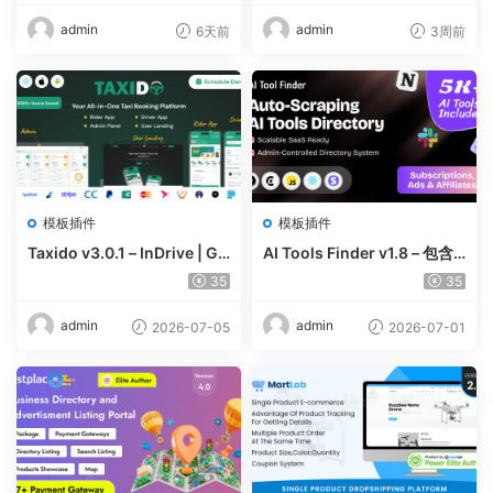
0.73
Platform | Share Market
admin
admin
6天前
3周前
模板插件
模板插件
Taxido v3.0.1 – InDrive | Gr
AI Tools Finder v1.8 – 包含
ab | Uber Clone | Taxi Book
5000 多种工具、订阅、广告
35
35
ing with Cab | Rental | Bidd
和联盟营销的自动抓取 AI 目
ing | Parcel
录
admin
admin
2026-07-05
2026-07-01