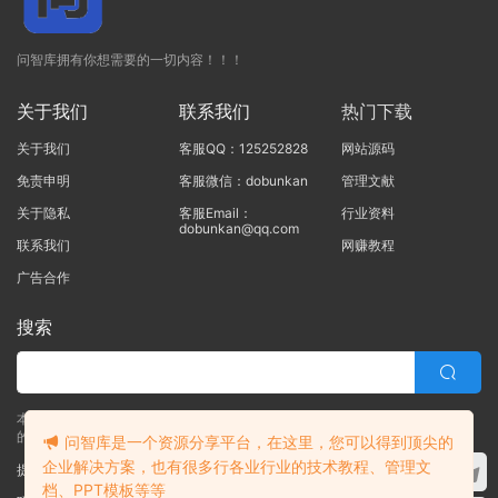
问智库拥有你想需要的一切内容！！！
关于我们
联系我们
热门下载
关于我们
客服QQ：125252828
网站源码
免责申明
客服微信：dobunkan
管理文献
关于隐私
客服Email：
行业资料
dobunkan@qq.com
联系我们
网赚教程
广告合作
搜索
本站的所有资源均由本站的站长及合作伙伴整理发布，80%的内容为合作伙伴
的职场实战干货！！
问智库是一个资源分享平台，在这里，您可以得到顶尖的
企业解决方案，也有很多行各业行业的技术教程、管理文
提交工单
档、PPT模板等等