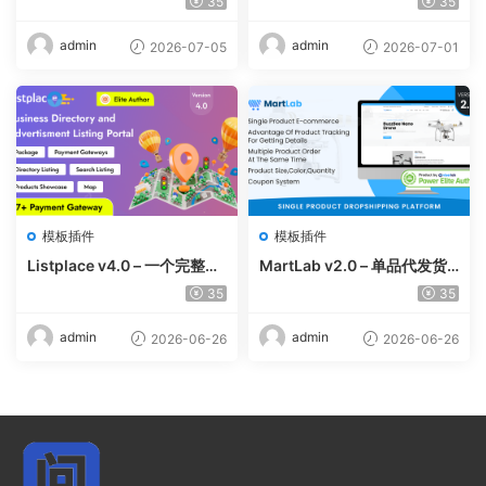
35
35
ing with Cab | Rental | Bidd
和联盟营销的自动抓取 AI 目
ing | Parcel
录
admin
admin
2026-07-05
2026-07-01
模板插件
模板插件
Listplace v4.0 – 一个完整的
MartLab v2.0 – 单品代发货
本地商家名录平台
平台
35
35
admin
admin
2026-06-26
2026-06-26