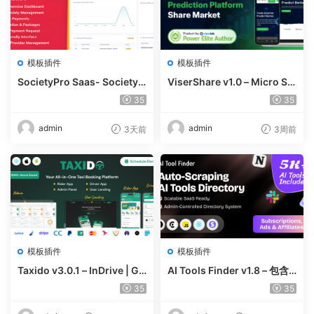
模板插件
模板插件
SocietyPro Saas- Society
ViserShare v1.0 – Micro Sh
Management Software v1.
are Trading And Prediction
35
35
0.73
Platform | Share Market
admin
admin
3天前
3周前
模板插件
模板插件
Taxido v3.0.1 – InDrive | Gr
AI Tools Finder v1.8 – 包含
ab | Uber Clone | Taxi Book
5000 多种工具、订阅、广告
35
35
ing with Cab | Rental | Bidd
和联盟营销的自动抓取 AI 目
ing | Parcel
录