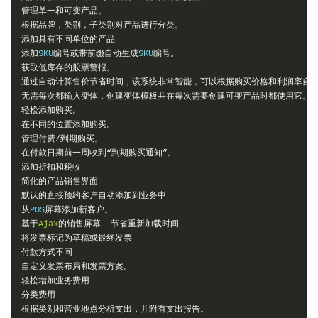
管理单一和可变产品。
根据品牌，类别，子类别对产品进行分类。
添加具有不同单位的产品
添加
SKU
编号或带前缀自动生成
SKU
编号。
获取低库存的股票警报。
通过自动计算售价节省时间，该系统非常智能，可以根据购买价格和利润率自
无需每次都输入变体，创建变体模板并在每次需要创建可变产品时都使用它。
轻松添加购买。
在不同的位置添加购买。
管理付费/到期购买。
在付款日期前一周收到“到期购买通知”。
添加折扣和税收
简化的产品销售界面
默认的直接预约客户自动添加到业务中
从
POS
屏幕添加新客户。
基于
Ajax
的销售屏幕–
节省重新加载时间
将发票标记为草稿或最终发票
付款方式不同
自定义发票布局和发票方案。
轻松增加业务费用
分类费用
根据类别和营业地点分析支出，并附有支出报告。