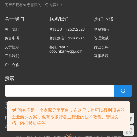
问智库拥有你想需要的一切内容！！！
关于我们
联系我们
热门下载
关于我们
客服QQ：125252828
网站源码
免责申明
客服微信：dobunkan
管理文献
关于隐私
客服Email：
行业资料
dobunkan@qq.com
联系我们
网赚教程
广告合作
搜索
本站的所有资源均由本站的站长及合作伙伴整理发布，80%的内容为合作伙伴
的职场实战干货！！
问智库是一个资源分享平台，在这里，您可以得到顶尖的
企业解决方案，也有很多行各业行业的技术教程、管理文
提交工单
档、PPT模板等等
联系客服
(说明需求，勿问在否)