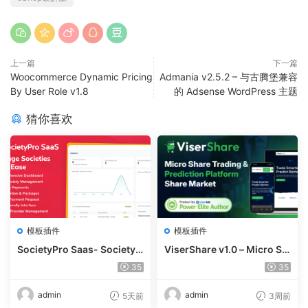
上一篇
下一篇
Woocommerce Dynamic Pricing
Admania v2.5.2 – 与古腾堡兼容
By User Role v1.8
的 Adsense WordPress 主题
猜你喜欢
模板插件
模板插件
SocietyPro Saas- Society
ViserShare v1.0 – Micro Sh
Management Software v1.
are Trading And Prediction
35
35
0.73
Platform | Share Market
admin
admin
5天前
3周前