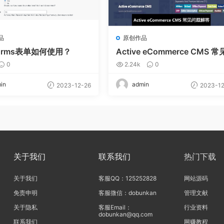
品
原创作品
Forms表单如何使用？
Active eCommerce CMS 常
问题解答
0
2.24k
0
in
admin
2023-12-26
2023-12
关于我们
联系我们
热门下载
关于我们
客服QQ：125252828
网站源码
免责申明
客服微信：dobunkan
管理文献
关于隐私
客服Email：
行业资料
dobunkan@qq.com
联系我们
网赚教程