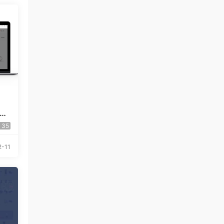
iu
35
-11