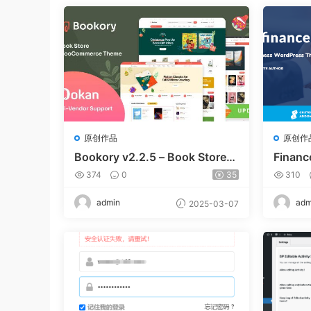
原创作品
原创作
Bookory v2.2.5 – Book Store
Financ
WooCommerce Theme
WordP
374
0
35
310
admin
adm
2025-03-07