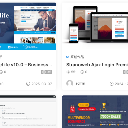
品
原创作品
eLife v10.0 – Business
Stranoweb Ajax Login Prem
ress Theme
m v2.0.7
0
35
551
0
in
admin
2025-03-07
2024-12