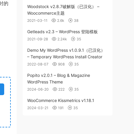
封的
Woodstock v2.8.7破解版（已汉化） –
Woocommerce主题
2021-03-11
2.6k
38
Getleads v2.3 – WordPress 登陆模板
2021-09-28
2.24k
35
Demo My WordPress v1.0.9.1（已汉化）
– Temporary WordPress Install Creator
2022-08-07
908
35
Popito v2.0.1 – Blog & Magazine
WordPress Theme
2024-06-20
222
35
WooCommerce Kissmetrics v1.18.1
2024-03-21
191
35