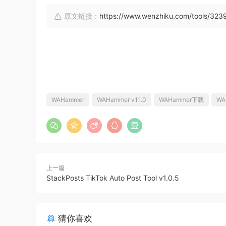
原文链接：
https://www.wenzhiku.com/tools/323
WAHammer
WAHammer v1.1.0
WAHammer下载
WA
上一篇
StackPosts TikTok Auto Post Tool v1.0.5
猜你喜欢