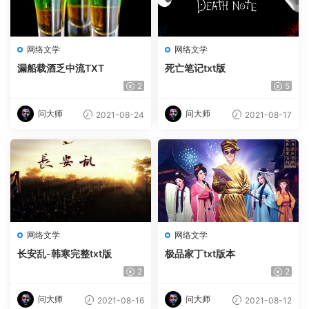
网络文学
网络文学
漏船载酒乏中流TXT
死亡笔记txt版
2
5
问大师
问大师
2021-08-24
2021-08-17
网络文学
网络文学
长安乱-韩寒完整txt版
极品家丁txt版本
2
2
问大师
问大师
2021-08-16
2021-08-12