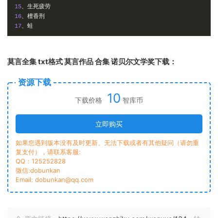
15
、生死疲劳
16
、檀香刑
17
、蛙
莫言全集 txt格式 莫言作品 合集 诺贝尔文学奖下载：
资源下载
10
下载价格
智库币
立即购买
如果您遇到版本没有及时更新、无法下载或者有其他疑问（请勿重
复支付），请联系客服:
QQ：125252828
微信:dobunkan
Email: dobunkan@qq.com