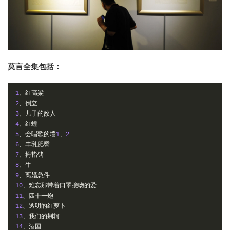
莫言全集包括：
1
、红高粱
2
、倒立
3
、儿子的敌人
4
、红蝗
5
、会唱歌的墙
1
、
2
6
、丰乳肥臀
7
、拇指铐
8
、牛
9
、离婚急件
10
、难忘那带着口罩接吻的爱
11
、四十一炮
12
、透明的红萝卜
13
、我们的荆轲
14
、酒国