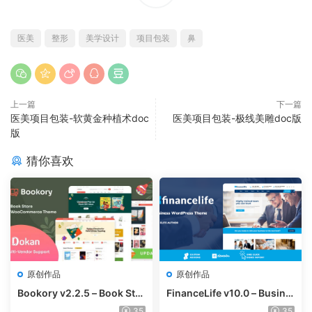
医美
整形
美学设计
项目包装
鼻
上一篇
下一篇
医美项目包装-软黄金种植术doc
医美项目包装-极线美雕doc版
版
猜你喜欢
原创作品
原创作品
Bookory v2.2.5 – Book Stor
FinanceLife v10.0 – Busine
e WooCommerce Theme
ss WordPress Theme
35
35