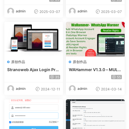
admin
admin
2025-03-07
2025-03-07
原创作品
原创作品
Stranoweb Ajax Login Pre
WAHammer V1.3.0 – MULTI
mium v2.0.7
WHATSAPP ACCOUNT BRO
35
55
WSER + WHATSAPP WARM
ER / ACCOUNT ENGAGER
admin
admin
2024-12-11
2024-03-14
(FULL RESALLER)