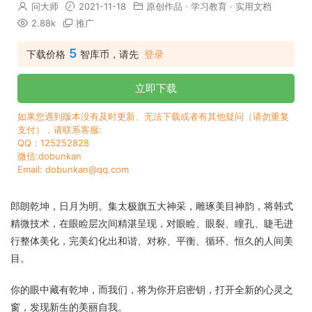
问大师
2021-11-18
原创作品
·
学习教育
·
实用文档
2.88k
推广
5
下载价格
智库币，请先
登录
立即下载
如果您遇到版本没有及时更新、无法下载或者有其他疑问（请勿重复
支付），请联系客服:
QQ：125252828
微信:dobunkan
Email: dobunkan@qq.com
郎朗乾坤，日月为明。集太极旗五大神采，雕琢美目神韵，将韩式
精微技术，在眼睑层次间精湛呈现，对眼睑、眼裂、瞳孔、睫毛进
行整体美化，完美幻化出和谐、对称、平衡、循环、恒久的人间美
目。
你的眼中藏有乾坤，而我们，将为你开启密钥，打开全新的心灵之
窗，发现新生的美丽自我。