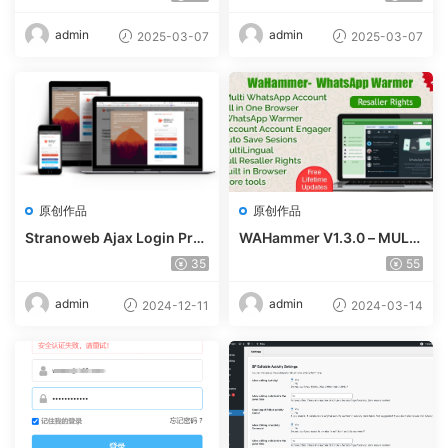
admin
admin
2025-03-07
2025-03-07
原创作品
原创作品
Stranoweb Ajax Login Pre
WAHammer V1.3.0 – MULTI
mium v2.0.7
WHATSAPP ACCOUNT BRO
35
55
WSER + WHATSAPP WARM
ER / ACCOUNT ENGAGER
admin
admin
2024-12-11
2024-03-14
(FULL RESALLER)